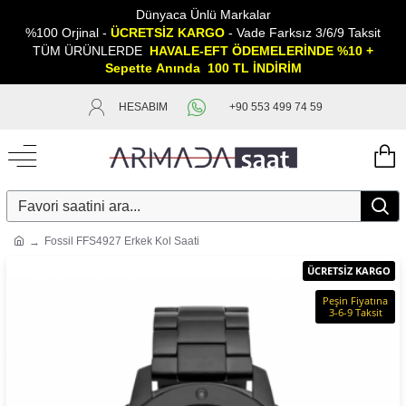
Dünyaca Ünlü Markalar
%100 Orjinal -
ÜCRETSİZ KARGO
- Vade Farksız 3/6/9 Taksit
TÜM ÜRÜNLERDE
HAVALE-EFT ÖDEMELERİNDE %10 +
Sepette
A
nında 100 TL İNDİRİM
HESABIM
+90 553 499 74 59
Fossil FFS4927 Erkek Kol Saati
ÜCRETSİZ KARGO
Peşin Fiyatına
3-6-9 Taksit