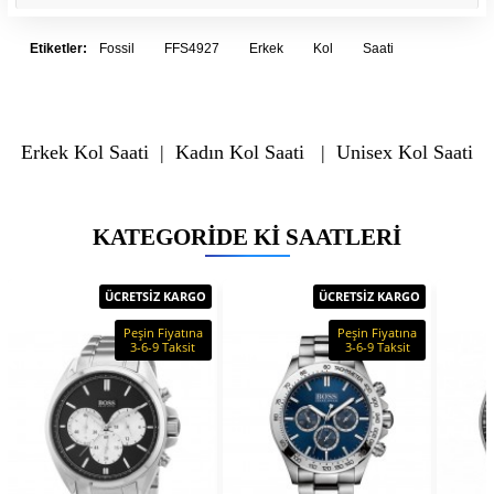
Etiketler:
Fossil
FFS4927
Erkek
Kol
Saati
Erkek Kol Saati
|
Kadın Kol Saati
|
Unisex Kol Saati
KATEGORIDE KI SAATLERI
ÜCRETSİZ KARGO
ÜCRETSİZ KARGO
Peşin Fiyatına
Peşin Fiyatına
3-6-9 Taksit
3-6-9 Taksit