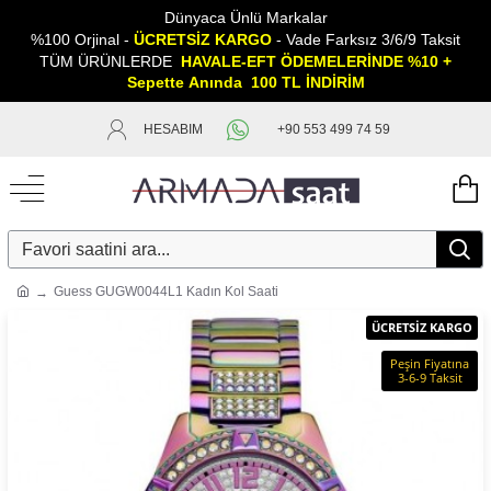
Dünyaca Ünlü Markalar
%100 Orjinal -
ÜCRETSİZ KARGO
- Vade Farksız 3/6/9 Taksit
TÜM ÜRÜNLERDE
HAVALE-EFT ÖDEMELERİNDE %10 +
Sepette
A
nında 100 TL İNDİRİM
HESABIM
+90 553 499 74 59
Guess GUGW0044L1 Kadın Kol Saati
ÜCRETSİZ KARGO
Peşin Fiyatına
3-6-9 Taksit