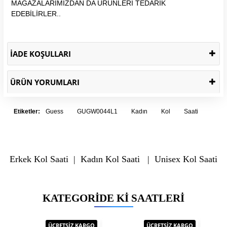
MAĞAZALARIMIZDAN DA ÜRÜNLERİ TEDARİK
EDEBİLİRLER..
İADE KOŞULLARI
ÜRÜN YORUMLARI
Etiketler:
Guess
GUGW0044L1
Kadın
Kol
Saati
Erkek Kol Saati
|
Kadın Kol Saati
|
Unisex Kol Saati
KATEGORIDE KI SAATLERI
ÜCRETSİZ KARGO
ÜCRETSİZ KARGO