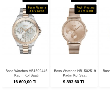
Peşin Fiyatına
Peşin Fiyatına
3-6-9 Taksit
3-6-9 Taksit
Boss Watches HB1502446
Boss Watches HB1502519
Boss
Kadın Kol Saati
Kadın Kol Saati
16.600,00 TL
9.893,60 TL