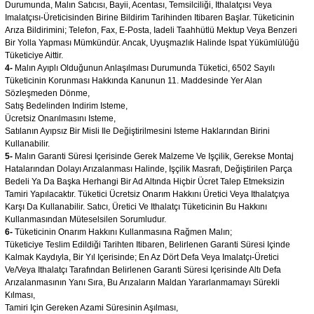
Durumunda, Malın Satıcısı, Bayii, Acentası, Temsilciliği, Ithalatçısı Veya
Imalatçısı-Üreticisinden Birine Bildirim Tarihinden Itibaren Başlar. Tüketicinin
Arıza Bildirimini; Telefon, Fax, E-Posta, Iadeli Taahhütlü Mektup Veya Benzeri
Bir Yolla Yapması Mümkündür. Ancak, Uyuşmazlık Halinde Ispat Yükümlülüğü
Tüketiciye Aittir.
4-
Malın Ayıplı Olduğunun Anlaşılması Durumunda Tüketici, 6502 Sayılı
Tüketicinin Korunması Hakkında Kanunun 11. Maddesinde Yer Alan
Sözleşmeden Dönme,
Satış Bedelinden Indirim Isteme,
Ücretsiz Onarılmasını Isteme,
Satılanın Ayıpsız Bir Misli Ile Değiştirilmesini Isteme Haklarından Birini
Kullanabilir.
5-
Malın Garanti Süresi Içerisinde Gerek Malzeme Ve Işçilik, Gerekse Montaj
Hatalarından Dolayı Arızalanması Halinde, Işçilik Masrafı, Değiştirilen Parça
Bedeli Ya Da Başka Herhangi Bir Ad Altında Hiçbir Ücret Talep Etmeksizin
Tamiri Yapılacaktır. Tüketici Ücretsiz Onarım Hakkını Üretici Veya Ithalatçıya
Karşı Da Kullanabilir. Satıcı, Üretici Ve Ithalatçı Tüketicinin Bu Hakkını
Kullanmasından Müteselsilen Sorumludur.
6-
Tüketicinin Onarım Hakkını Kullanmasına Rağmen Malın;
Tüketiciye Teslim Edildiği Tarihten Itibaren, Belirlenen Garanti Süresi Içinde
Kalmak Kaydıyla, Bir Yıl Içerisinde; En Az Dört Defa Veya Imalatçı-Üretici
Ve/Veya Ithalatçı Tarafından Belirlenen Garanti Süresi Içerisinde Altı Defa
Arızalanmasının Yanı Sıra, Bu Arızaların Maldan Yararlanmamayı Sürekli
Kılması,
Tamiri Için Gereken Azami Süresinin Aşılması,