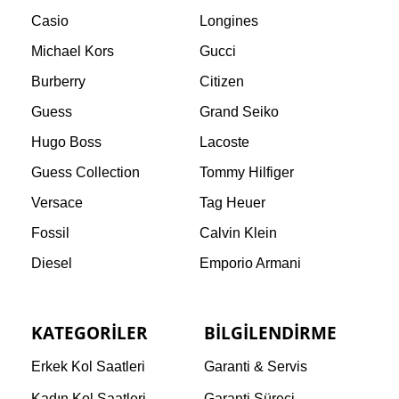
Casio
Longines
Michael Kors
Gucci
Burberry
Citizen
Guess
Grand Seiko
Hugo Boss
Lacoste
Guess Collection
Tommy Hilfiger
Versace
Tag Heuer
Fossil
Calvin Klein
Diesel
Emporio Armani
KATEGORILER
BILGILENDIRME
Erkek Kol Saatleri
Garanti & Servis
Kadın Kol Saatleri
Garanti Süreci