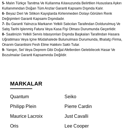
5-
Malın Türkçe Tanıtma Ve Kullanma Kılavuzunda Belirtilen Hususlara Aykırı
Kullanımından Doğan Tüm Arızlar Garanti Kapsamı Dışında Kalır.
6-
Beyaz Deri Ve Silikon Kayışlarda Kirlenmeden Dolayı Görülen Renk
Değişimleri Garanti Kapsamı Dışındadır.
7-
Bu Garanti Yalnızca Markanın Yetkili Satıcıları Tarafından Doldurulmuş Ve
Satış Tarihi Işlenmiş Fatura Veya Kasa Fişi Olması Durumunda Geçerlidir.
8-
Saatinizin Yetkili Servis Istasyonları Dışında Başkaları Tarafından Hasara
Uğratılması Veya Içine Müdahalede Bulunulması Durumunda, Ithalatçı Firma,
Onarım Garantisini Fesh Etme Hakkını Saklı Tutar.
9-
Yangın, Sel Veya Deprem Gibi Doğal Afetlerden Gelebilecek Hasar Ve
Bozulmalar Garanti Kapsamında Değildir.
MARKALAR
Quantum
Seiko
Philipp Plein
Pierre Cardin
Maurice Lacroix
Just Cavalli
Oris
Lee Cooper