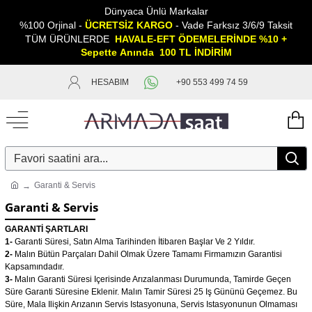
Dünyaca Ünlü Markalar
%100 Orjinal -
ÜCRETSİZ KARGO
- Vade Farksız 3/6/9 Taksit
TÜM ÜRÜNLERDE
HAVALE-EFT ÖDEMELERİNDE %10 +
Sepette
A
nında 100 TL İNDİRİM
HESABIM
+90 553 499 74 59
Garanti & Servis
Garanti & Servis
GARANTİ ŞARTLARI
1-
Garanti Süresi, Satın Alma Tarihinden İtibaren Başlar Ve 2 Yıldır.
2-
Malın Bütün Parçaları Dahil Olmak Üzere Tamamı Firmamızın Garantisi
Kapsamındadır.
3-
Malın Garanti Süresi Içerisinde Arızalanması Durumunda, Tamirde Geçen
Süre Garanti Süresine Eklenir. Malın Tamir Süresi 25 Iş Gününü Geçemez. Bu
Süre, Mala Ilişkin Arızanın Servis Istasyonuna, Servis Istasyonunun Olmaması