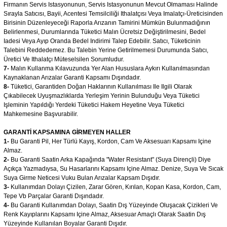
Firmanın Servis Istasyonunun, Servis Istasyonunun Mevcut Olmaması Halinde
Sırayla Satıcısı, Bayii, Acentesi Temsilciliği Ithalatçısı Veya Imalatçı-Üreticisinden
Birisinin Düzenleyeceği Raporla Arızanın Tamirini Mümkün Bulunmadığının
Belirlenmesi, Durumlarında Tüketici Malın Ücretsiz Değiştirilmesini, Bedel
Iadesi Veya Ayıp Oranda Bedel Indirimi Talep Edebilir. Satıcı, Tüketicinin
Talebini Reddedemez. Bu Talebin Yerine Getirilmemesi Durumunda Satıcı,
Üretici Ve Ithalatçı Müteselsilen Sorumludur.
7-
Malın Kullanma Kılavuzunda Yer Alan Hususlara Aykırı Kullanılmasından
Kaynaklanan Arızalar Garanti Kapsamı Dışındadır.
8-
Tüketici, Garantiden Doğan Haklarının Kullanılması Ile Ilgili Olarak
Çıkabilecek Uyuşmazlıklarda Yerleşim Yerinin Bulunduğu Veya Tüketici
Işleminin Yapıldığı Yerdeki Tüketici Hakem Heyetine Veya Tüketici
Mahkemesine Başvurabilir.
GARANTİ KAPSAMINA GİRMEYEN HALLER
1-
Bu Garanti Pil, Her Türlü Kayış, Kordon, Cam Ve Aksesuarı Kapsamı Içine
Almaz.
2-
Bu Garanti Saatin Arka Kapağında "Water Resistant" (Suya Dirençli) Diye
Açıkça Yazmadıysa, Su Hasarlarını Kapsamı Içine Almaz. Denize, Suya Ve Sıcak
Suya Girme Neticesi Vuku Bulan Arızalar Kapsam Dışıdır.
3-
Kullanımdan Dolayı Çizilen, Zarar Gören, Kırılan, Kopan Kasa, Kordon, Cam,
Tepe Vb Parçalar Garanti Dışındadır.
4-
Bu Garanti Kullanımdan Dolayı, Saatin Dış Yüzeyinde Oluşacak Çizikleri Ve
Renk Kayıplarını Kapsamı Içine Almaz, Aksesuar Amaçlı Olarak Saatin Dış
Yüzeyinde Kullanılan Boyalar Garanti Dışıdır.