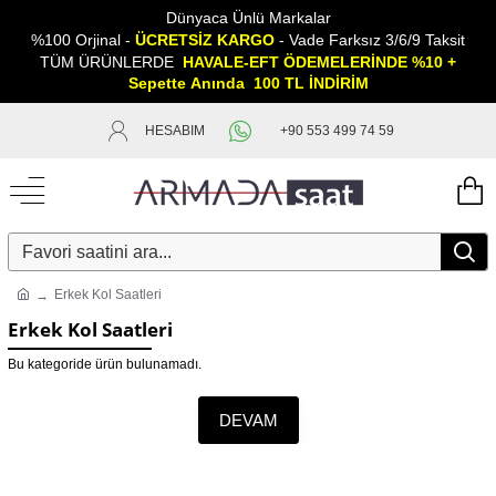
Dünyaca Ünlü Markalar
%100 Orjinal -
ÜCRETSİZ KARGO
- Vade Farksız 3/6/9 Taksit
TÜM ÜRÜNLERDE
HAVALE-EFT ÖDEMELERİNDE %10 +
Sepette
A
nında 100 TL İNDİRİM
HESABIM
+90 553 499 74 59
Erkek Kol Saatleri
Erkek Kol Saatleri
Bu kategoride ürün bulunamadı.
DEVAM