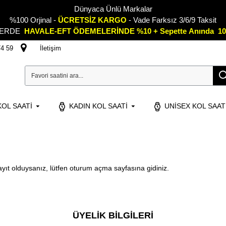
Dünyaca Ünlü Markalar
%100 Orjinal -
ÜCRETSİZ KARGO
- Vade Farksız 3/6/9 Taksit
LERDE
HAVALE-EFT ÖDEMELERİNDE %10 + Sepette
A
nında 10
74 59
İletişim
OL SAATI
KADIN KOL SAATI
UNISEX KOL SAAT
yıt olduysanız, lütfen
oturum açma
sayfasına gidiniz.
ÜYELIK BILGILERI