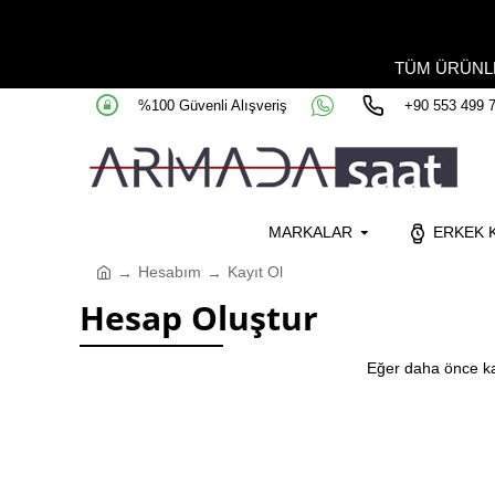
TÜM ÜRÜN
%100 Güvenli Alışveriş
+90 553 499 
MARKALAR
ERKEK K
Hesabım
Kayıt Ol
Hesap Oluştur
Eğer daha önce ka