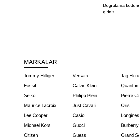
Doğrulama kodun
giriniz
MARKALAR
Tommy Hilfiger
Versace
Tag Heu
Fossil
Calvin Klein
Quantu
Seiko
Philipp Plein
Pierre C
Maurice Lacroix
Just Cavalli
Oris
Lee Cooper
Casio
Longine
Michael Kors
Gucci
Burberry
Citizen
Guess
Grand S