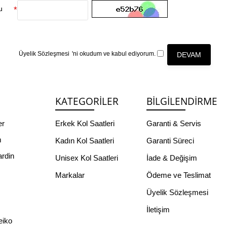
u
Üyelik Sözleşmesi
'ni okudum ve kabul ediyorum.
DEVAM
KATEGORILER
BILGILENDIRME
er
Erkek Kol Saatleri
Garanti & Servis
m
Kadın Kol Saatleri
Garanti Süreci
ardin
Unisex Kol Saatleri
İade & Değişim
Markalar
Ödeme ve Teslimat
s
Üyelik Sözleşmesi
İletişim
eiko