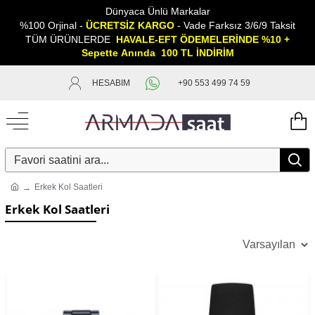
Dünyaca Ünlü Markalar
%100 Orjinal -
ÜCRETSİZ KARGO
- Vade Farksız 3/6/9 Taksit
TÜM ÜRÜNLERDE
HAVALE-EFT ÖDEMELERİNDE %10 +
Sepette
A
nında 100 TL İNDİRİM
HESABIM
+90 553 499 74 59
Erkek Kol Saatleri
Erkek Kol Saatleri