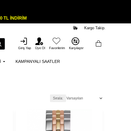
0 TL İNDİRİM
Kargo Takip.
Giriş Yap
Üye Ol
Favorilerim
Karşılaştır
I
KAMPANYALI SAATLER
Sırala: