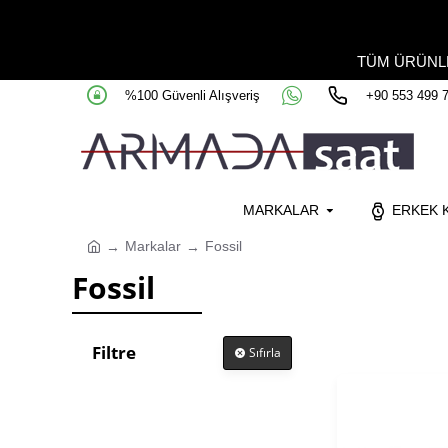
TÜM ÜRÜN
%100 Güvenli Alışveriş
+90 553 499 
MARKALAR
ERKEK K
Markalar
Fossil
Fossil
Filtre
Sıfırla