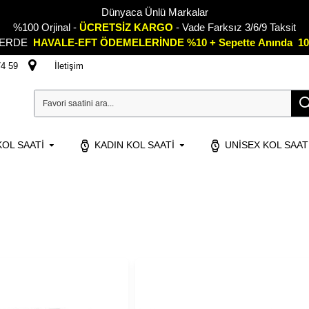
Dünyaca Ünlü Markalar
%100 Orjinal -
ÜCRETSİZ KARGO
- Vade Farksız 3/6/9 Taksit
LERDE
HAVALE-EFT ÖDEMELERİNDE %10 + Sepette
A
nında 10
74 59
İletişim
OL SAATI
KADIN KOL SAATI
UNISEX KOL SAAT