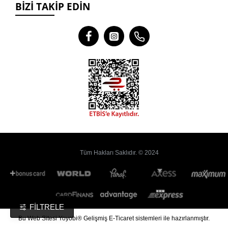
BIZI TAKIP EDIN
Tüm Hakları Saklıdır. © 2024
FILTRELE
Bu
Web Sitesi
Yoyobi
® Gelişmiş
E-Ticaret
sistemleri ile hazırlanmıştır.