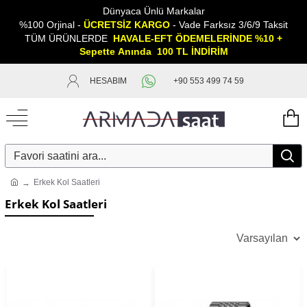
Dünyaca Ünlü Markalar
%100 Orjinal -
ÜCRETSİZ KARGO
- Vade Farksız 3/6/9 Taksit
TÜM ÜRÜNLERDE
HAVALE-EFT ÖDEMELERİNDE %10 +
Sepette
A
nında 100 TL İNDİRİM
HESABIM
+90 553 499 74 59
Erkek Kol Saatleri
Erkek Kol Saatleri