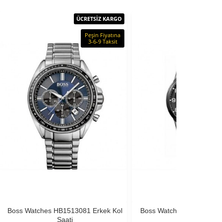
ÜCRETSİZ KARGO
ÜCRE
Peşin Fiyatına
P
3-6-9 Taksit
Boss Watches HB1513081 Erkek Kol
Boss Watches HB1513180
Saati
Saati