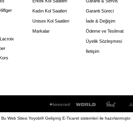
ss
Erkek Kol Saatleri
Garanti & Servis
lfiger
Kadın Kol Saatleri
Garanti Süreci
Unisex Kol Saatleri
İade & Değişim
Markalar
Ödeme ve Teslimat
Lacroix
Üyelik Sözleşmesi
per
İletişim
Kors
Bu
Web Sitesi
Yoyobi
® Gelişmiş
E-Ticaret
sistemleri ile hazırlanmıştır.