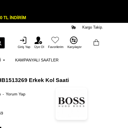
0 TL İNDİRİM
Kargo Takip.
Giriş Yap
Üye Ol
Favorilerim
Karşılaştır
I
KAMPANYALI SAATLER
B1513269 Erkek Kol Saati
m
-
Yorum Yap
69