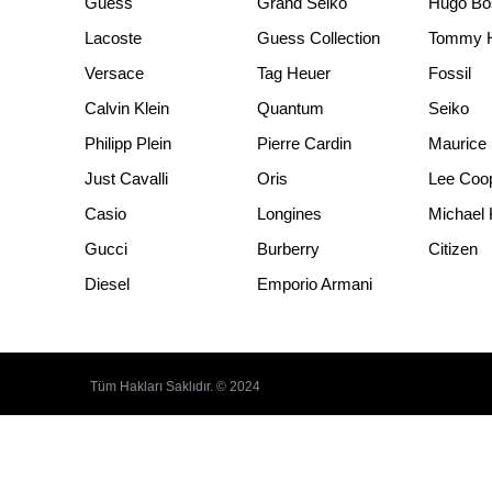
Guess
Grand Seiko
Hugo Bo
Lacoste
Guess Collection
Tommy Hi
Versace
Tag Heuer
Fossil
Calvin Klein
Quantum
Seiko
Philipp Plein
Pierre Cardin
Maurice 
Just Cavalli
Oris
Lee Coo
Casio
Longines
Michael 
Gucci
Burberry
Citizen
Diesel
Emporio Armani
Tüm Hakları Saklıdır. © 2024