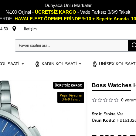
Dünyaca Ünlü Markalar
%100 Orjinal -
ÜCRETSİZ KARGO
- Vade Farksız 3/6/9 Taksit
LERDE
HAVALE-EFT ÖDEMELERİNDE %10 + Sepette
A
nında 10
74 59
İletişim
OL SAATI
KADIN KOL SAATI
UNISEX KOL SAAT
Boss Watches H
ÜCRETSİZ KARGO
Peşin Fiyatına
3-6-9 Taksit
0 yoru
Stok:
Stokta Var
Ürün Kodu:
HB15132