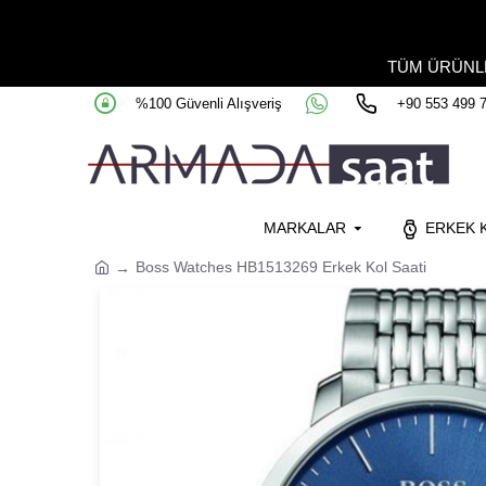
TÜM ÜRÜN
%100 Güvenli Alışveriş
+90 553 499 
MARKALAR
ERKEK K
Boss Watches HB1513269 Erkek Kol Saati