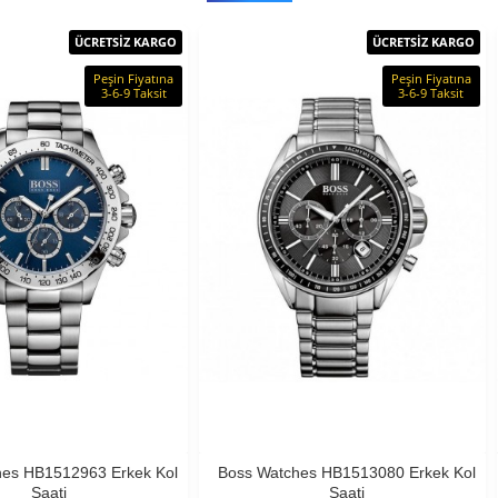
ÜCRETSİZ KARGO
ÜCRETSİZ KARGO
Peşin Fiyatına
Peşin Fiyatına
3-6-9 Taksit
3-6-9 Taksit
hes HB1512963 Erkek Kol
Boss Watches HB1513080 Erkek Kol
Saati
Saati