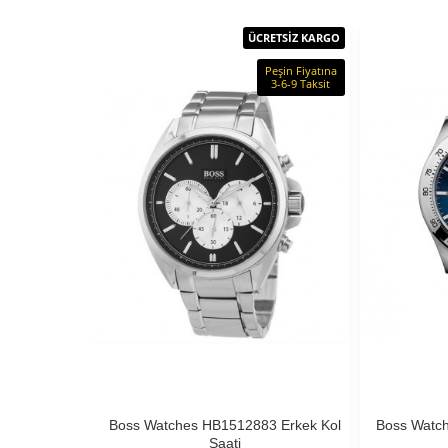
ÜCRETSİZ KARGO
Peşin Fiyatına
3-6-9 Taksit
Boss Watches HB1512883 Erkek Kol
Boss Watc
Saati