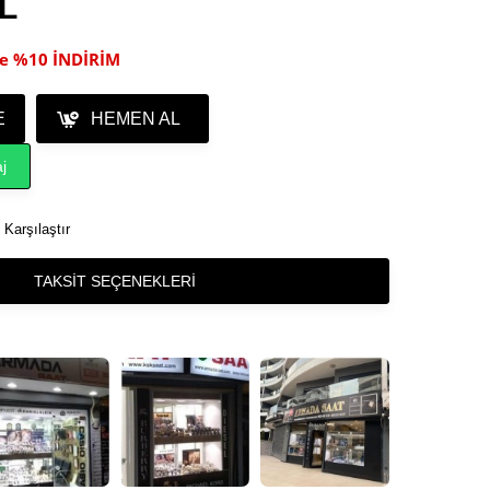
TL
ile %10 İNDİRİM
E
HEMEN AL
j
Karşılaştır
TAKSIT SEÇENEKLERI