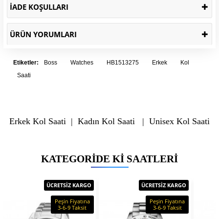
İADE KOŞULLARI
ÜRÜN YORUMLARI
Etiketler:
Boss
Watches
HB1513275
Erkek
Kol
Saati
Erkek Kol Saati
|
Kadın Kol Saati
|
Unisex Kol Saati
KATEGORIDE KI SAATLERI
ÜCRETSİZ KARGO
ÜCRETSİZ KARGO
Peşin Fiyatına
Peşin Fiyatına
3-6-9 Taksit
3-6-9 Taksit