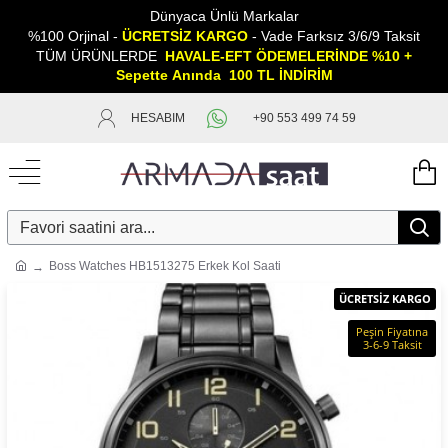
Dünyaca Ünlü Markalar
%100 Orjinal -
ÜCRETSİZ KARGO
- Vade Farksız 3/6/9 Taksit
TÜM ÜRÜNLERDE
HAVALE-EFT ÖDEMELERİNDE %10 +
Sepette
A
nında 100 TL İNDİRİM
HESABIM
+90 553 499 74 59
Boss Watches HB1513275 Erkek Kol Saati
ÜCRETSİZ KARGO
Peşin Fiyatına
3-6-9 Taksit