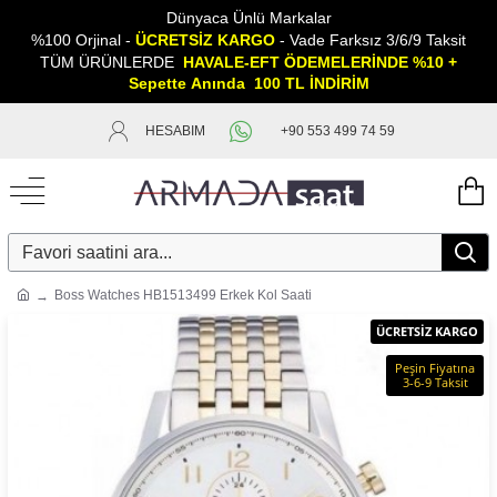
Dünyaca Ünlü Markalar
%100 Orjinal -
ÜCRETSİZ KARGO
- Vade Farksız 3/6/9 Taksit
TÜM ÜRÜNLERDE
HAVALE-EFT ÖDEMELERİNDE %10 +
Sepette
A
nında 100 TL İNDİRİM
HESABIM
+90 553 499 74 59
Boss Watches HB1513499 Erkek Kol Saati
ÜCRETSİZ KARGO
Peşin Fiyatına
3-6-9 Taksit