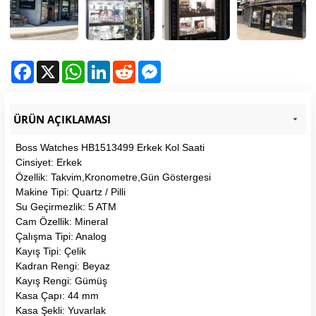
Facebook
X
WhatsApp
LinkedIn
Reddit
Messenger
ÜRÜN AÇIKLAMASI
Boss Watches HB1513499 Erkek Kol Saati
Cinsiyet: Erkek
Özellik: Takvim,Kronometre,Gün Göstergesi
Makine Tipi: Quartz / Pilli
Su Geçirmezlik: 5 ATM
Cam Özellik: Mineral
Çalışma Tipi: Analog
Kayış Tipi: Çelik
Kadran Rengi: Beyaz
Kayış Rengi: Gümüş
Kasa Çapı: 44 mm
Kasa Şekli: Yuvarlak