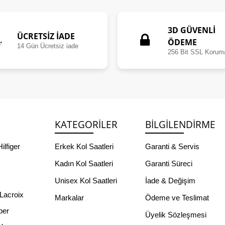
3D GÜVENLİ
ÜCRETSIZ İADE
ÖDEME
14 Gün Ücretsiz iade
256 Bit SSL Korum
KATEGORILER
BILGILENDIRME
lfiger
Erkek Kol Saatleri
Garanti & Servis
Kadın Kol Saatleri
Garanti Süreci
Unisex Kol Saatleri
İade & Değişim
Lacroix
Markalar
Ödeme ve Teslimat
per
Üyelik Sözleşmesi