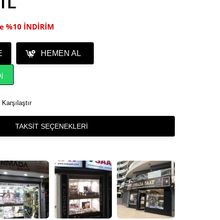
 TL
ile %10 İNDİRİM
E
HEMEN AL
j
Karşılaştır
TAKSIT SEÇENEKLERI