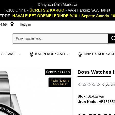
Dünyaca Ünlü Markalar
%100 Orjinal -
ÜCRETSİZ KARGO
- Vade Farksız 3/6/9 Taksit
LERDE
HAVALE-EFT ÖDEMELERİNDE %10 + Sepette
A
nında 10
74 59
İletişim
OL SAATI
KADIN KOL SAATI
UNISEX KOL SAAT
Boss Watches H
ÜCRETSİZ KARGO
Peşin Fiyatına
3-6-9 Taksit
0 yoru
Stok:
Stokta Var
Ürün Kodu:
HB15135