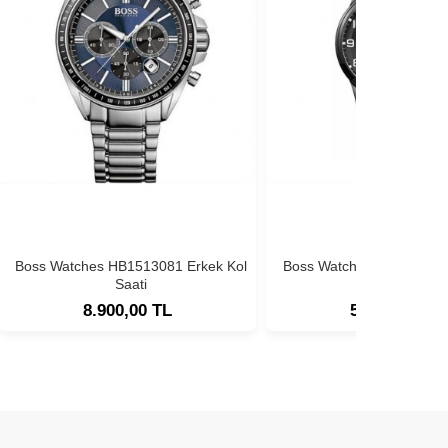
Boss Watches HB1513081 Erkek Kol
Boss Watches HB1513180
Saati
Saati
8.900,00 TL
5.900,00 TL