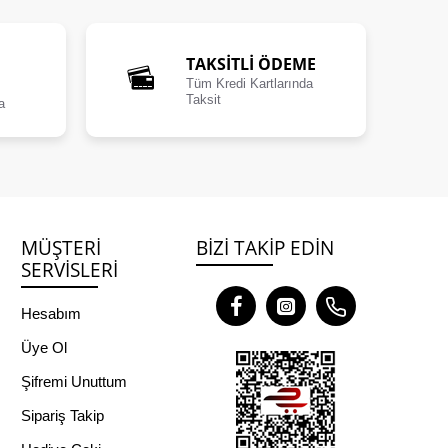
TAKSİTLİ ÖDEME
Tüm Kredi Kartlarında
Taksit
a
MÜŞTERI
BIZI TAKIP EDIN
SERVISLERI
Hesabım
Üye Ol
Şifremi Unuttum
Sipariş Takip