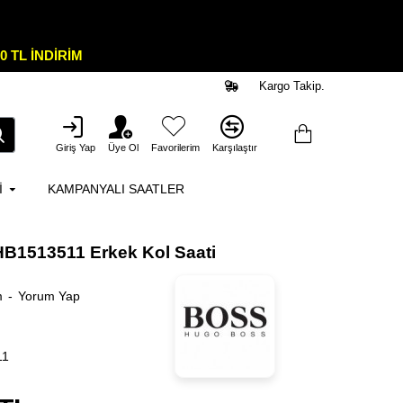
0 TL İNDİRİM
Kargo Takip.
Giriş Yap
Üye Ol
Favorilerim
Karşılaştır
I
KAMPANYALI SAATLER
B1513511 Erkek Kol Saati
m
-
Yorum Yap
11