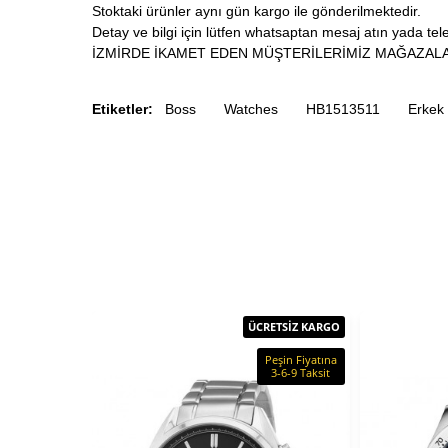
Stoktaki ürünler aynı gün kargo ile gönderilmektedir.
Detay ve bilgi için lütfen whatsaptan mesaj atın yada tele
İZMİRDE İKAMET EDEN MÜŞTERİLERİMİZ MAĞAZALA
Etiketler:
Boss
Watches
HB1513511
Erkek
ÜCRETSİZ KARGO
Peşin Fiyatına
3-6-9 Taksit