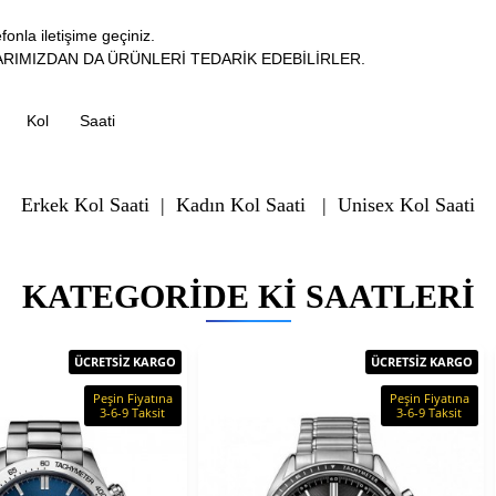
fonla iletişime geçiniz.
RIMIZDAN DA ÜRÜNLERİ TEDARİK EDEBİLİRLER.
Kol
Saati
Erkek Kol Saati
|
Kadın Kol Saati
|
Unisex Kol Saati
KATEGORIDE KI SAATLERI
ÜCRETSİZ KARGO
ÜCRETSİZ KARGO
Peşin Fiyatına
Peşin Fiyatına
3-6-9 Taksit
3-6-9 Taksit