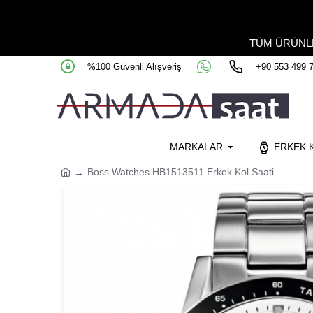
TÜM ÜRÜN
%100 Güvenli Alışveriş
+90 553 499 
MARKALAR
ERKEK K
Boss Watches HB1513511 Erkek Kol Saati