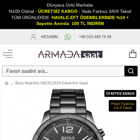
Dünyaca Ünlü Markalar
%100 Orjinal -
ÜCRETSİZ KARGO
- Vade Farksız 3/6/9 Taksit
TÜM ÜRÜNLERDE
HAVALE-EFT ÖDEMELERİNDE %10 +
Sepette
A
nında 100 TL İNDİRİM
HESABIM
+90 553 499 74 59
Boss Watches HB1513528 Erkek Kol Saati
ÜCRETSİZ KARGO
Peşin Fiyatına
3-6-9 Taksit