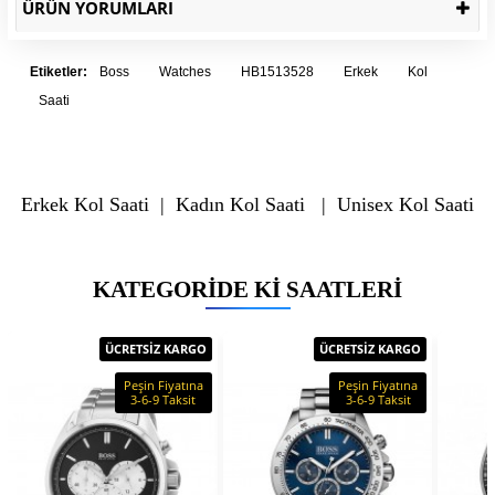
ÜRÜN YORUMLARI
Etiketler:
Boss
Watches
HB1513528
Erkek
Kol
Saati
Erkek Kol Saati
|
Kadın Kol Saati
|
Unisex Kol Saati
KATEGORIDE KI SAATLERI
ÜCRETSİZ KARGO
ÜCRETSİZ KARGO
Peşin Fiyatına
Peşin Fiyatına
3-6-9 Taksit
3-6-9 Taksit