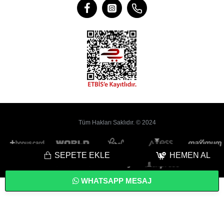
Tüm Hakları Saklıdır. © 2024
SEPETE EKLE
HEMEN AL
WHATSAPP MESAJ
Bu
Web Sitesi
Yoyobi
® Gelişmiş
E-Ticaret
sistemleri ile hazırlanmıştır.