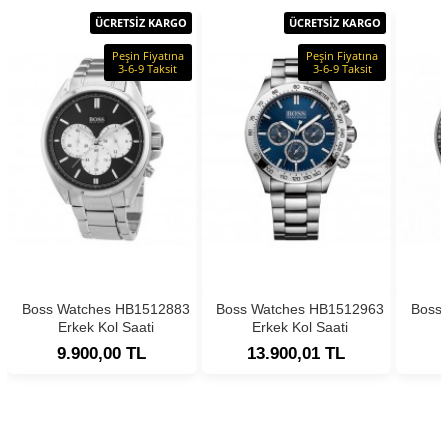
ÜCRETSİZ KARGO
ÜCRETSİZ KARGO
Peşin Fiyatına
Peşin Fiyatına
3-6-9 Taksit
3-6-9 Taksit
Boss Watches HB1512883
Boss Watches HB1512963
Boss
Erkek Kol Saati
Erkek Kol Saati
9.900,00 TL
13.900,01 TL