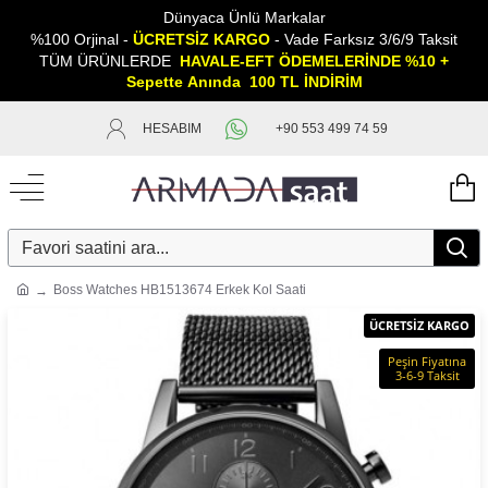
Dünyaca Ünlü Markalar
%100 Orjinal -
ÜCRETSİZ KARGO
- Vade Farksız 3/6/9 Taksit
TÜM ÜRÜNLERDE
HAVALE-EFT ÖDEMELERİNDE %10 +
Sepette
A
nında 100 TL İNDİRİM
HESABIM
+90 553 499 74 59
Boss Watches HB1513674 Erkek Kol Saati
ÜCRETSİZ KARGO
Peşin Fiyatına
3-6-9 Taksit