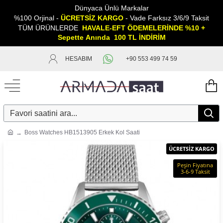
Dünyaca Ünlü Markalar
%100 Orjinal -
ÜCRETSİZ KARGO
- Vade Farksız 3/6/9 Taksit
TÜM ÜRÜNLERDE
HAVALE-EFT ÖDEMELERİNDE %10 +
Sepette
A
nında 100 TL İNDİRİM
HESABIM
+90 553 499 74 59
Boss Watches HB1513905 Erkek Kol Saati
ÜCRETSİZ KARGO
Peşin Fiyatına
3-6-9 Taksit