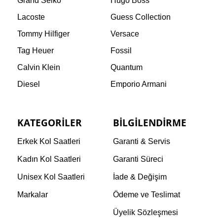
Grand Seiko
Hugo Boss
Lacoste
Guess Collection
Tommy Hilfiger
Versace
Tag Heuer
Fossil
Calvin Klein
Quantum
Diesel
Emporio Armani
KATEGORILER
BILGILENDIRME
Erkek Kol Saatleri
Garanti & Servis
Kadın Kol Saatleri
Garanti Süreci
Unisex Kol Saatleri
İade & Değişim
Markalar
Ödeme ve Teslimat
Üyelik Sözleşmesi