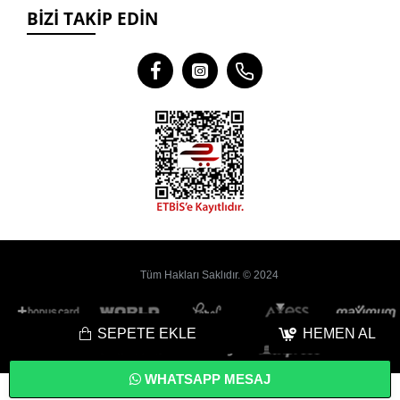
BIZI TAKIP EDIN
Tüm Hakları Saklıdır. © 2024
SEPETE EKLE
HEMEN AL
WHATSAPP MESAJ
Bu
Web Sitesi
Yoyobi
® Gelişmiş
E-Ticaret
sistemleri ile hazırlanmıştır.