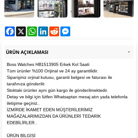
Facebook
X
WhatsApp
LinkedIn
Reddit
Messenger
ÜRÜN AÇIKLAMASI
Boss Watches HB1513905 Erkek Kol Saati
Tüm ürünler %100 Orijinal ve 24 ay garantilidir.
Siparişiniz orjinal kutusu, garanti belgesi ve faturası ile
tarafınıza gönderilir.
Stoktaki ürünler aynı gün kargo ile gönderilmektedir.
Detay ve bilgi için lütfen Whatsaptan mesaj atın yada telefonla
iletişime geçiniz..
İZMİRDE İKAMET EDEN MÜŞTERİLERİMİZ
MAĞAZALARIMIZDAN DA ÜRÜNLERİ TEDARİK
EDEBİLİRLER..
ÜRÜN BİLGİSİ