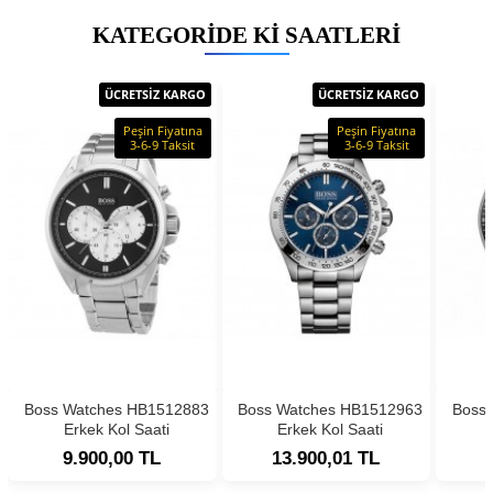
KATEGORIDE KI SAATLERI
ÜCRETSİZ KARGO
ÜCRETSİZ KARGO
Peşin Fiyatına
Peşin Fiyatına
3-6-9 Taksit
3-6-9 Taksit
Boss Watches HB1512883
Boss Watches HB1512963
Boss
Erkek Kol Saati
Erkek Kol Saati
9.900,00 TL
13.900,01 TL