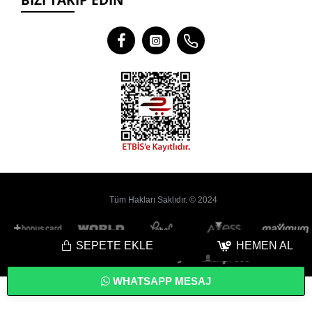
BIZI TAKIP EDIN
Tüm Hakları Saklıdır. © 2024
SEPETE EKLE
HEMEN AL
WHATSAPP MESAJ
Bu
Web Sitesi
Yoyobi
® Gelişmiş
E-Ticaret
sistemleri ile hazırlanmıştır.