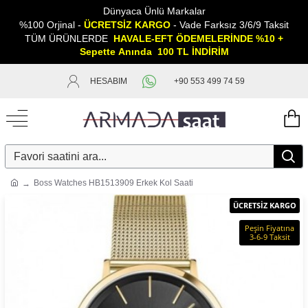
Dünyaca Ünlü Markalar
%100 Orjinal -
ÜCRETSİZ KARGO
- Vade Farksız 3/6/9 Taksit
TÜM ÜRÜNLERDE
HAVALE-EFT ÖDEMELERİNDE %10 +
Sepette
A
nında 100 TL İNDİRİM
HESABIM
+90 553 499 74 59
Boss Watches HB1513909 Erkek Kol Saati
ÜCRETSİZ KARGO
Peşin Fiyatına
3-6-9 Taksit