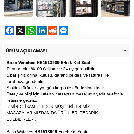
Facebook
X
WhatsApp
LinkedIn
Reddit
Messenger
ÜRÜN AÇIKLAMASI
Boss Watches HB1513909 Erkek Kol Saati
Tüm ürünler %100 Orijinal ve 24 ay garantilidir.
Siparişiniz orjinal kutusu, garanti belgesi ve faturası ile
tarafınıza gönderilir.
Stoktaki ürünler aynı gün kargo ile gönderilmektedir.
Detay ve bilgi için lütfen whatsaptan mesaj atın yada telefonla
iletişime geçiniz..
İZMİRDE İKAMET EDEN MÜŞTERİLERİMİZ
MAĞAZALARIMIZDAN DA ÜRÜNLERİ TEDARİK
EDEBİLİRLER..
Boss Watches
HB1513909
Erkek Kol Saati