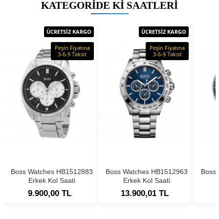
KATEGORIDE KI SAATLERI
ÜCRETSİZ KARGO
ÜCRETSİZ KARGO
Peşin Fiyatına
Peşin Fiyatına
3-6-9 Taksit
3-6-9 Taksit
Boss Watches HB1512883
Boss Watches HB1512963
Boss
Erkek Kol Saati
Erkek Kol Saati
9.900,00 TL
13.900,01 TL