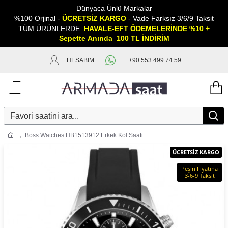
Dünyaca Ünlü Markalar
%100 Orjinal -
ÜCRETSİZ KARGO
- Vade Farksız 3/6/9 Taksit
TÜM ÜRÜNLERDE
HAVALE-EFT ÖDEMELERİNDE %10 +
Sepette
A
nında 100 TL İNDİRİM
HESABIM
+90 553 499 74 59
Boss Watches HB1513912 Erkek Kol Saati
ÜCRETSİZ KARGO
Peşin Fiyatına
3-6-9 Taksit