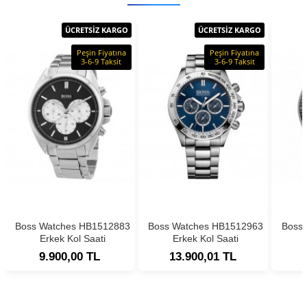
ÜCRETSİZ KARGO
ÜCRETSİZ KARGO
Peşin Fiyatına
Peşin Fiyatına
3-6-9 Taksit
3-6-9 Taksit
Boss Watches HB1512883
Boss Watches HB1512963
Boss
Erkek Kol Saati
Erkek Kol Saati
9.900,00 TL
13.900,01 TL