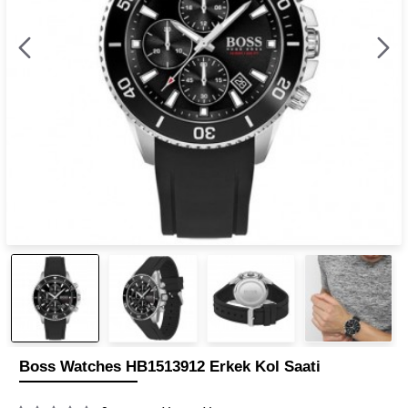
Boss Watches HB1513912 Erkek Kol Saati