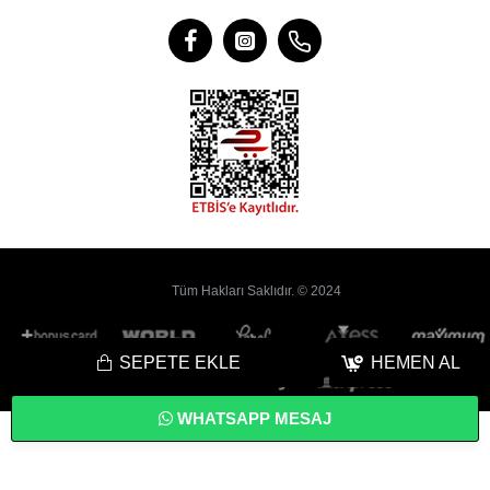
Tüm Hakları Saklıdır. © 2024
SEPETE EKLE
HEMEN AL
WHATSAPP MESAJ
Bu
Web Sitesi
Yoyobi
® Gelişmiş
E-Ticaret
sistemleri ile hazırlanmıştır.