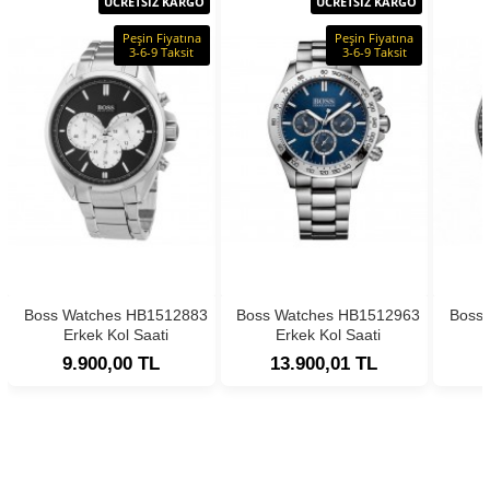
ÜCRETSİZ KARGO
ÜCRETSİZ KARGO
Peşin Fiyatına
Peşin Fiyatına
3-6-9 Taksit
3-6-9 Taksit
Boss Watches HB1512883
Boss Watches HB1512963
Boss
Erkek Kol Saati
Erkek Kol Saati
9.900,00 TL
13.900,01 TL