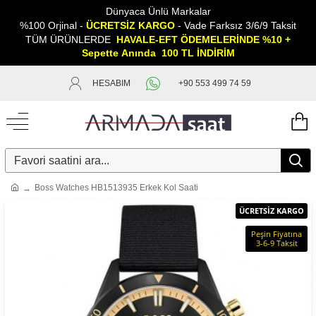
Dünyaca Ünlü Markalar
%100 Orjinal -
ÜCRETSİZ KARGO
- Vade Farksız 3/6/9 Taksit
TÜM ÜRÜNLERDE
HAVALE-EFT ÖDEMELERİNDE %10 +
Sepette
A
nında 100 TL İNDİRİM
HESABIM
+90 553 499 74 59
Boss Watches HB1513935 Erkek Kol Saati
ÜCRETSİZ KARGO
Peşin Fiyatına
3-6-9 Taksit