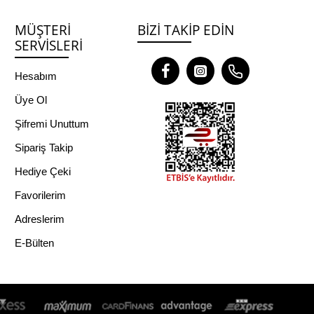
MÜŞTERI
BIZI TAKIP EDIN
SERVISLERI
Hesabım
Üye Ol
Şifremi Unuttum
Sipariş Takip
Hediye Çeki
Favorilerim
Adreslerim
E-Bülten