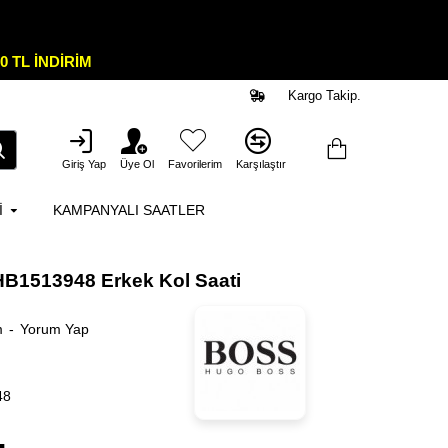
0 TL İNDİRİM
Kargo Takip.
Giriş Yap
Üye Ol
Favorilerim
Karşılaştır
I
KAMPANYALI SAATLER
B1513948 Erkek Kol Saati
m
-
Yorum Yap
48