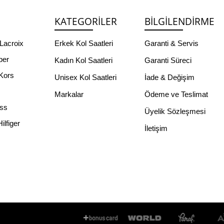
KATEGORILER
BILGILENDIRME
Lacroix
Erkek Kol Saatleri
Garanti & Servis
per
Kadın Kol Saatleri
Garanti Süreci
Kors
Unisex Kol Saatleri
İade & Değişim
Markalar
Ödeme ve Teslimat
ss
Üyelik Sözleşmesi
lfiger
İletişim