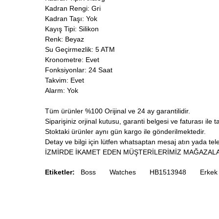
Kadran Rengi: Gri
Kadran Taşı: Yok
Kayış Tipi: Silikon
Renk: Beyaz
Su Geçirmezlik: 5 ATM
Kronometre: Evet
Fonksiyonlar: 24 Saat
Takvim: Evet
Alarm: Yok
Tüm ürünler %100 Orijinal ve 24 ay garantilidir.
Siparişiniz orjinal kutusu, garanti belgesi ve faturası ile t
Stoktaki ürünler aynı gün kargo ile gönderilmektedir.
Detay ve bilgi için lütfen whatsaptan mesaj atın yada telef
İZMİRDE İKAMET EDEN MÜŞTERİLERİMİZ MAĞAZALA
Etiketler:
Boss
Watches
HB1513948
Erkek