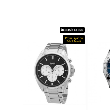
ÜCRETSİZ KARGO
Peşin Fiyatına
3-6-9 Taksit