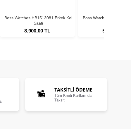
Boss Watches HB1513081 Erkek Kol
Boss Watches HB1513180
Saati
Saati
8.900,00 TL
5.900,00 TL
TAKSİTLİ ÖDEME
Tüm Kredi Kartlarında
Taksit
a