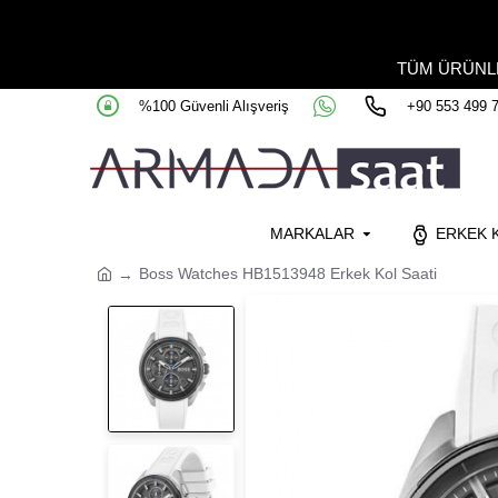
TÜM ÜRÜN
%100 Güvenli Alışveriş
+90 553 499 
MARKALAR
ERKEK K
Boss Watches HB1513948 Erkek Kol Saati