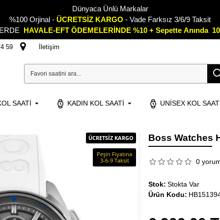
Dünyaca Ünlü Markalar
%100 Orjinal -
ÜCRETSİZ KARGO
- Vade Farksız 3/6/9 Taksit
LERDE
HAVALE-EFT ÖDEMELERİNDE %10 + Sepette
A
nında 10
74 59
İletişim
OL SAATI
KADIN KOL SAATI
UNISEX KOL SAAT
Boss Watches H
ÜCRETSİZ KARGO
Peşin Fiyatına
3-6-9 Taksit
0 yoru
Stok:
Stokta Var
Ürün Kodu:
HB15139