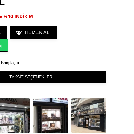
TL
ile %10 İNDİRİM
E
HEMEN AL
j
Karşılaştır
TAKSIT SEÇENEKLERI