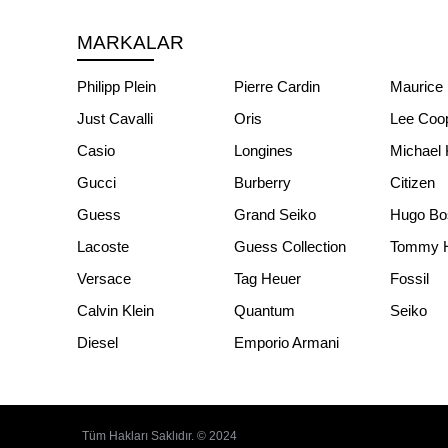
MARKALAR
Philipp Plein
Pierre Cardin
Maurice 
Just Cavalli
Oris
Lee Coo
Casio
Longines
Michael 
Gucci
Burberry
Citizen
Guess
Grand Seiko
Hugo Bo
Lacoste
Guess Collection
Tommy Hi
Versace
Tag Heuer
Fossil
Calvin Klein
Quantum
Seiko
Diesel
Emporio Armani
Tüm Hakları Saklıdır. © 2024