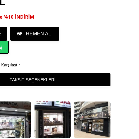
TL
ile %10 İNDİRİM
E
HEMEN AL
j
Karşılaştır
TAKSIT SEÇENEKLERI