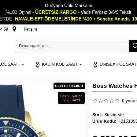
Dünyaca Ünlü Markalar
%100 Orjinal -
ÜCRETSİZ KARGO
- Vade Farksız 3/6/9 Taksit
LERDE
HAVALE-EFT ÖDEMELERİNDE %10 + Sepette
A
nında 10
74 59
İletişim
OL SAATI
KADIN KOL SAATI
UNISEX KOL SAAT
Boss Watches H
ÜCRETSİZ KARGO
Peşin Fiyatına
3-6-9 Taksit
0 yoru
Stok:
Stokta Var
Ürün Kodu:
HB15139