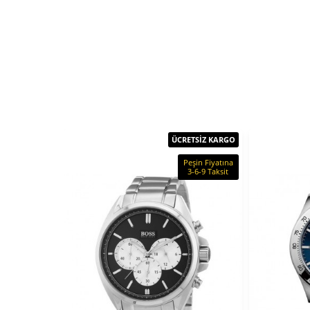
ÜCRETSİZ KARGO
Peşin Fiyatına
3-6-9 Taksit