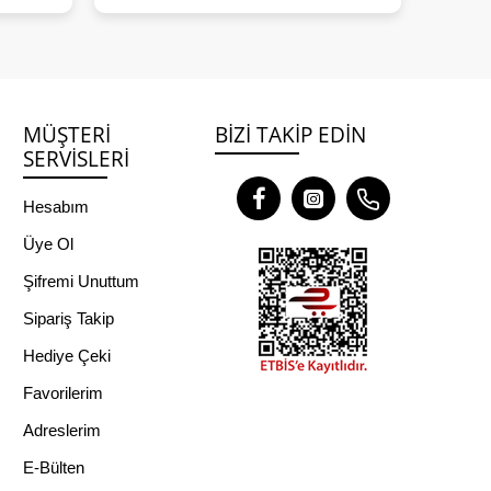
MÜŞTERI
BIZI TAKIP EDIN
SERVISLERI
Hesabım
Üye Ol
Şifremi Unuttum
Sipariş Takip
Hediye Çeki
Favorilerim
Adreslerim
E-Bülten