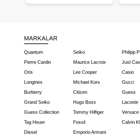
MARKALAR
Quantum
Seiko
Philipp P
Pierre Cardin
Maurice Lacroix
Just Cava
Oris
Lee Cooper
Casio
Longines
Michael Kors
Gucci
Burberry
Citizen
Guess
Grand Seiko
Hugo Boss
Lacoste
Guess Collection
Tommy Hilfiger
Versace
Tag Heuer
Fossil
Calvin K
Diesel
Emporio Armani