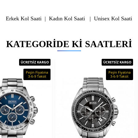
Erkek Kol Saati
|
Kadın Kol Saati
|
Unisex Kol Saati
KATEGORIDE KI SAATLERI
ÜCRETSİZ KARGO
ÜCRETSİZ KARGO
Peşin Fiyatına
Peşin Fiyatına
3-6-9 Taksit
3-6-9 Taksit