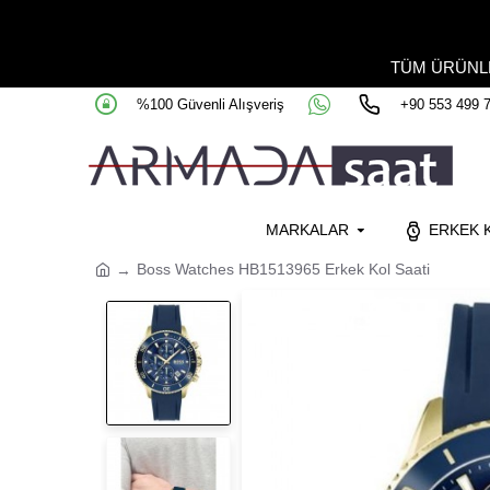
TÜM ÜRÜN
%100 Güvenli Alışveriş
+90 553 499 
MARKALAR
ERKEK K
Boss Watches HB1513965 Erkek Kol Saati