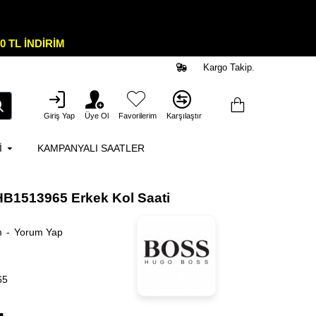
0 TL İNDİRİM
Kargo Takip.
Giriş Yap
Üye Ol
Favorilerim
Karşılaştır
I
KAMPANYALI SAATLER
B1513965 Erkek Kol Saati
m
-
Yorum Yap
65