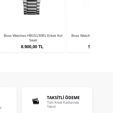
Boss Watches HB1513081 Erkek Kol
Boss Watches HB1513180
Saati
Saati
8.900,00 TL
5.900,00 TL
TAKSİTLİ ÖDEME
Tüm Kredi Kartlarında
Taksit
a