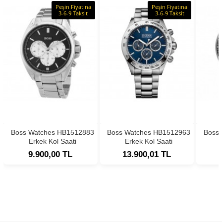
Peşin Fiyatına
Peşin Fiyatına
3-6-9 Taksit
3-6-9 Taksit
Boss Watches HB1512883
Boss Watches HB1512963
Boss
Erkek Kol Saati
Erkek Kol Saati
9.900,00 TL
13.900,01 TL