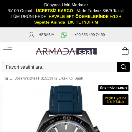
Dünyaca Ünlü Markalar
%100 Orjinal -
ÜCRETSİZ KARGO
- Vade Farksız 3/6/9 Taksit
TÜM ÜRÜNLERDE
HAVALE-EFT ÖDEMELERİNDE %10 +
Sepette
A
nında 100 TL İNDİRİM
HESABIM
+90 553 499 74 59
Boss Watches HB1513972 Erkek Kol Saati
ÜCRETSİZ KARGO
Peşin Fiyatına
3-6-9 Taksit