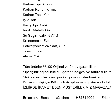
Kadran Tipi: Analog
Kadran Rengi: Kırmızı
Kadran Taşı: Yok
Işık: Yok
Kayış Tipi: Çelik
Renk: Metalik Gri
Su Geçirmezlik: 5 ATM
Kronometre: Evet
Fonksiyonlar: 24 Saat, Gün
Takvim: Evet
Alarm: Yok
Tüm ürünler %100 Orijinal ve 24 ay garantilidir.
Siparişiniz orjinal kutusu, garanti belgesi ve faturası ile t
Stoktaki ürünler aynı gün kargo ile gönderilmektedir.
Detay ve bilgi için lütfen whatsaptan mesaj atın yada telef
İZMİRDE İKAMET EDEN MÜŞTERİLERİMİZ MAĞAZALA
Etiketler:
Boss
Watches
HB1514004
Erkek