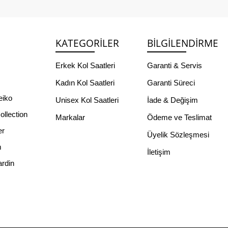
KATEGORILER
BILGILENDIRME
s
Erkek Kol Saatleri
Garanti & Servis
Kadın Kol Saatleri
Garanti Süreci
eiko
Unisex Kol Saatleri
İade & Değişim
llection
Markalar
Ödeme ve Teslimat
er
Üyelik Sözleşmesi
m
İletişim
ardin