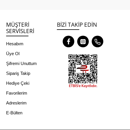
MÜŞTERI
BIZI TAKIP EDIN
SERVISLERI
Hesabım
Üye Ol
Şifremi Unuttum
Sipariş Takip
Hediye Çeki
Favorilerim
Adreslerim
E-Bülten