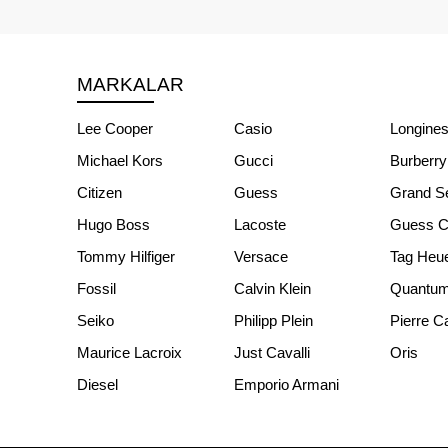
MARKALAR
Lee Cooper
Casio
Longine
Michael Kors
Gucci
Burberry
Citizen
Guess
Grand S
Hugo Boss
Lacoste
Guess Co
Tommy Hilfiger
Versace
Tag Heu
Fossil
Calvin Klein
Quantu
Seiko
Philipp Plein
Pierre C
Maurice Lacroix
Just Cavalli
Oris
Diesel
Emporio Armani