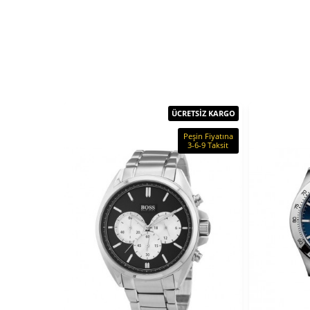
ÜCRETSİZ KARGO
Peşin Fiyatına
3-6-9 Taksit