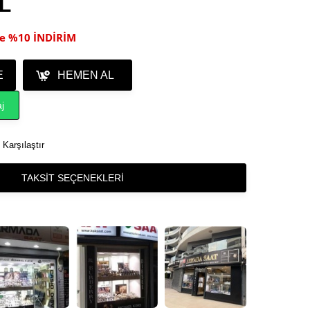
TL
ile %10 İNDİRİM
E
HEMEN AL
j
Karşılaştır
TAKSIT SEÇENEKLERI