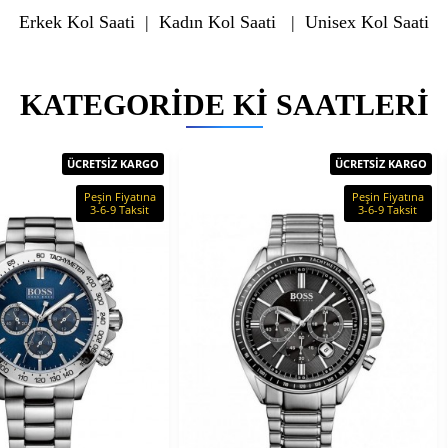
Erkek Kol Saati
|
Kadın Kol Saati
|
Unisex Kol Saati
KATEGORIDE KI SAATLERI
ÜCRETSİZ KARGO
ÜCRETSİZ KARGO
Peşin Fiyatına
Peşin Fiyatına
3-6-9 Taksit
3-6-9 Taksit