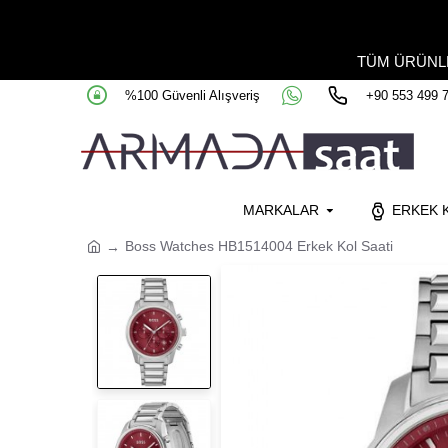
TÜM ÜRÜN
%100 Güvenli Alışveriş
+90 553 499 
MARKALAR
ERKEK K
Boss Watches HB1514004 Erkek Kol Saati