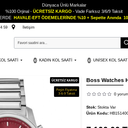
Dünyaca Ünlü Markalar
%100 Orjinal -
ÜCRETSİZ KARGO
- Vade Farksız 3/6/9 Taksit
LERDE
HAVALE-EFT ÖDEMELERİNDE %10 + Sepette
A
nında 10
74 59
İletişim
OL SAATI
KADIN KOL SAATI
UNISEX KOL SAAT
Boss Watches H
ÜCRETSİZ KARGO
Peşin Fiyatına
3-6-9 Taksit
0 yoru
Stok:
Stokta Var
Ürün Kodu:
HB15140