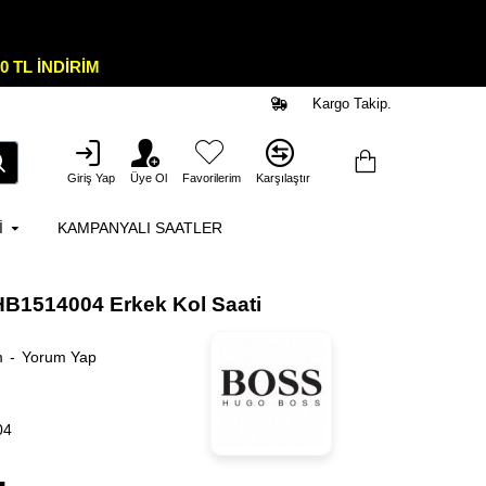
0 TL İNDİRİM
Kargo Takip.
Giriş Yap
Üye Ol
Favorilerim
Karşılaştır
I
KAMPANYALI SAATLER
B1514004 Erkek Kol Saati
m
-
Yorum Yap
04