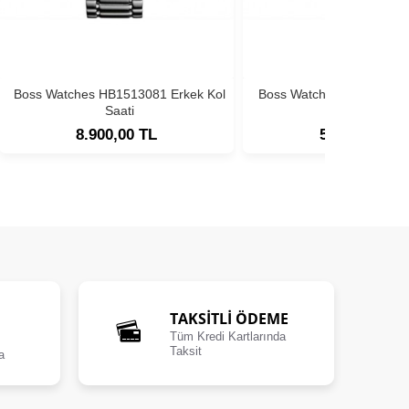
Boss Watches HB1513081 Erkek Kol
Boss Watches HB1513180
Saati
Saati
8.900,00 TL
5.900,00 TL
TAKSİTLİ ÖDEME
Tüm Kredi Kartlarında
Taksit
a