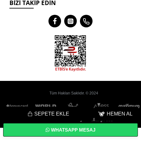
BIZI TAKIP EDIN
Tüm Hakları Saklıdır. © 2024
SEPETE EKLE
HEMEN AL
WHATSAPP MESAJ
Bu
Web Sitesi
Yoyobi
® Gelişmiş
E-Ticaret
sistemleri ile hazırlanmıştır.