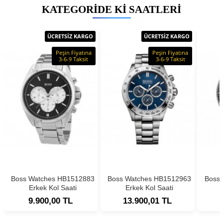
KATEGORIDE KI SAATLERI
ÜCRETSİZ KARGO
ÜCRETSİZ KARGO
Peşin Fiyatına
Peşin Fiyatına
3-6-9 Taksit
3-6-9 Taksit
Boss Watches HB1512883
Boss Watches HB1512963
Boss
Erkek Kol Saati
Erkek Kol Saati
9.900,00 TL
13.900,01 TL