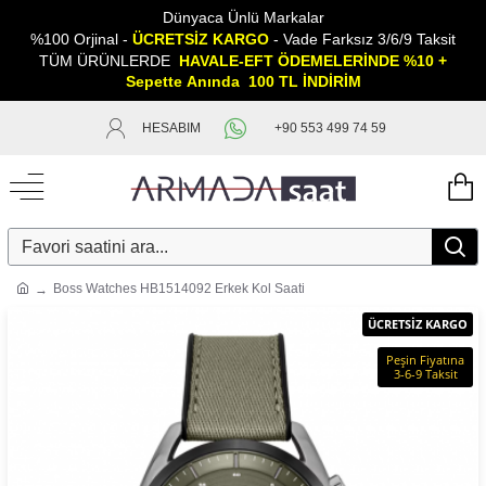
Dünyaca Ünlü Markalar
%100 Orjinal -
ÜCRETSİZ KARGO
- Vade Farksız 3/6/9 Taksit
TÜM ÜRÜNLERDE
HAVALE-EFT ÖDEMELERİNDE %10 +
Sepette
A
nında 100 TL İNDİRİM
HESABIM
+90 553 499 74 59
Boss Watches HB1514092 Erkek Kol Saati
ÜCRETSİZ KARGO
Peşin Fiyatına
3-6-9 Taksit