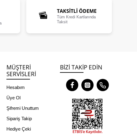
TAKSİTLİ ÖDEME
Tüm Kredi Kartlarında
Taksit
a
MÜŞTERI
BIZI TAKIP EDIN
SERVISLERI
Hesabım
Üye Ol
Şifremi Unuttum
Sipariş Takip
Hediye Çeki