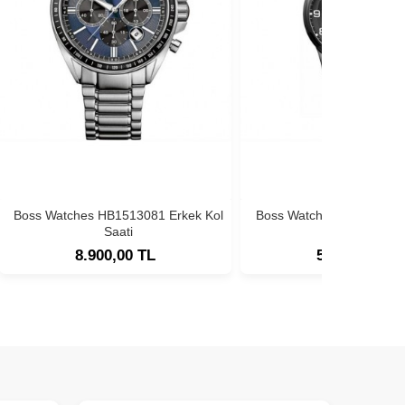
Boss Watches HB1513081 Erkek Kol
Boss Watches HB1513180
Saati
Saati
8.900,00 TL
5.900,00 TL