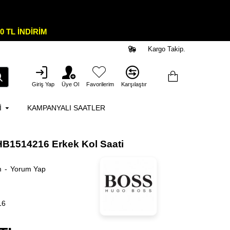
0 TL İNDİRİM
Kargo Takip.
Giriş Yap
Üye Ol
Favorilerim
Karşılaştır
I
KAMPANYALI SAATLER
B1514216 Erkek Kol Saati
m
-
Yorum Yap
16