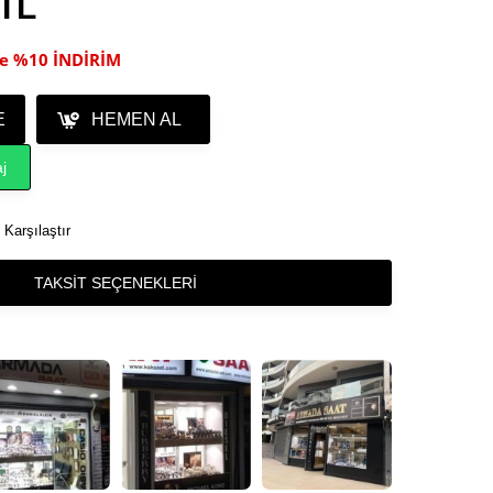
 TL
ile %10 İNDİRİM
E
HEMEN AL
j
Karşılaştır
TAKSIT SEÇENEKLERI