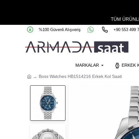
TÜM ÜRÜN
%100 Güvenli Alışveriş
+90 553 499 
MARKALAR
ERKEK K
Boss Watches HB1514216 Erkek Kol Saati