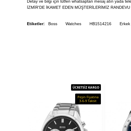
Detay ve bilgi için lütfen whatsaptan mesaj atın yada tele
İZMİR'DE İKAMET EDEN MÜŞTERİLERİMİZ RANDEVU 
Etiketler:
Boss
Watches
HB1514216
Erkek
ÜCRETSİZ KARGO
Peşin Fiyatına
3-6-9 Taksit