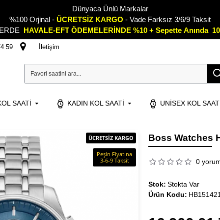
Dünyaca Ünlü Markalar
%100 Orjinal -
ÜCRETSİZ KARGO
- Vade Farksız 3/6/9 Taksit
LERDE
HAVALE-EFT ÖDEMELERİNDE %10 + Sepette
A
nında 10
74 59
İletişim
OL SAATI
KADIN KOL SAATI
UNISEX KOL SAAT
Boss Watches H
ÜCRETSİZ KARGO
Peşin Fiyatına
3-6-9 Taksit
0 yoru
Stok:
Stokta Var
Ürün Kodu:
HB15142