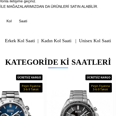
fonla iletişime geçiniz.
İLE MAĞAZALARIMIZDAN DA ÜRÜNLERİ SATIN ALABİLİR.
Kol
Saati
Erkek Kol Saati
|
Kadın Kol Saati
|
Unisex Kol Saati
KATEGORIDE KI SAATLERI
ÜCRETSİZ KARGO
ÜCRETSİZ KARGO
Peşin Fiyatına
Peşin Fiyatına
3-6-9 Taksit
3-6-9 Taksit