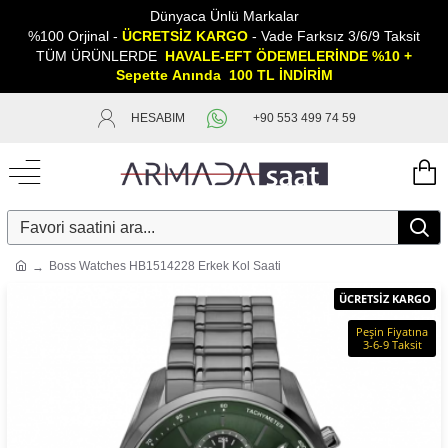
Dünyaca Ünlü Markalar
%100 Orjinal -
ÜCRETSİZ KARGO
- Vade Farksız 3/6/9 Taksit
TÜM ÜRÜNLERDE
HAVALE-EFT ÖDEMELERİNDE %10 +
Sepette
A
nında 100 TL İNDİRİM
HESABIM
+90 553 499 74 59
Boss Watches HB1514228 Erkek Kol Saati
ÜCRETSİZ KARGO
Peşin Fiyatına
3-6-9 Taksit