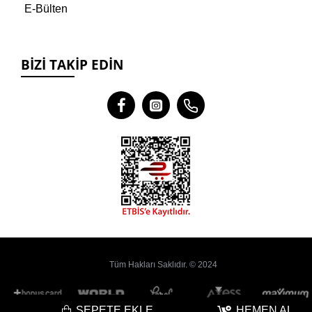
E-Bülten
BIZI TAKIP EDIN
Tüm Hakları Saklıdır. © 2024
SEPETE EKLE
HEMEN AL