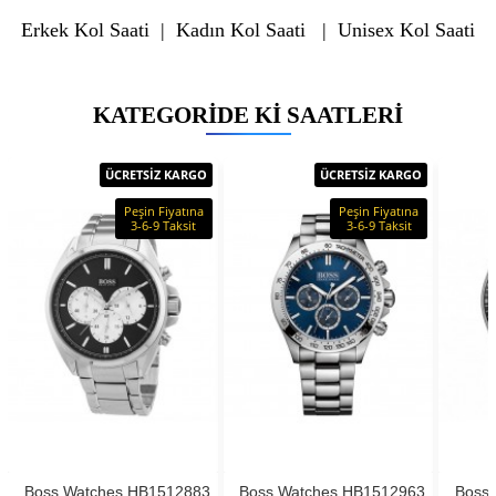
Erkek Kol Saati
|
Kadın Kol Saati
|
Unisex Kol Saati
KATEGORIDE KI SAATLERI
ÜCRETSİZ KARGO
ÜCRETSİZ KARGO
Peşin Fiyatına
Peşin Fiyatına
3-6-9 Taksit
3-6-9 Taksit
Boss Watches HB1512883
Boss Watches HB1512963
Boss