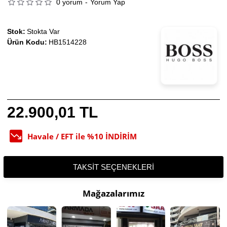
0 yorum
-
Yorum Yap
Stok:
Stokta Var
Ürün Kodu:
HB1514228
22.900,01 TL
Havale / EFT ile %10 İNDİRİM
TAKSIT SEÇENEKLERI
Mağazalarımız