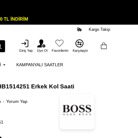
0 TL İNDİRİM
Kargo Takip.
Giriş Yap
Üye Ol
Favorilerim
Karşılaştır
I
KAMPANYALI SAATLER
B1514251 Erkek Kol Saati
m
-
Yorum Yap
51