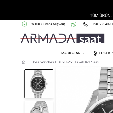
TÜM ÜRÜN
%100 Güvenli Alışveriş
+90 553 499 
MARKALAR
ERKEK K
Boss Watches HB1514251 Erkek Kol Saati