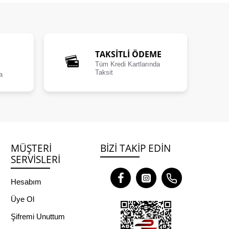
TAKSİTLİ ÖDEME
Tüm Kredi Kartlarında
Taksit
a
MÜŞTERI
BIZI TAKIP EDIN
SERVISLERI
Hesabım
Üye Ol
Şifremi Unuttum