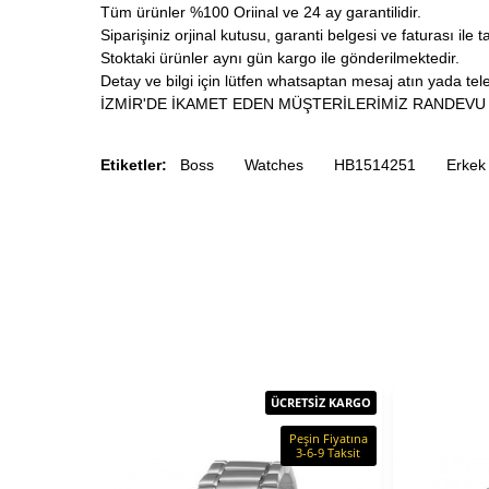
Tüm ürünler %100 Oriinal ve 24 ay garantilidir.
Siparişiniz orjinal kutusu, garanti belgesi ve faturası ile t
Stoktaki ürünler aynı gün kargo ile gönderilmektedir.
Detay ve bilgi için lütfen whatsaptan mesaj atın yada tele
İZMİR'DE İKAMET EDEN MÜŞTERİLERİMİZ RANDEVU 
Etiketler:
Boss
Watches
HB1514251
Erkek
ÜCRETSİZ KARGO
Peşin Fiyatına
3-6-9 Taksit