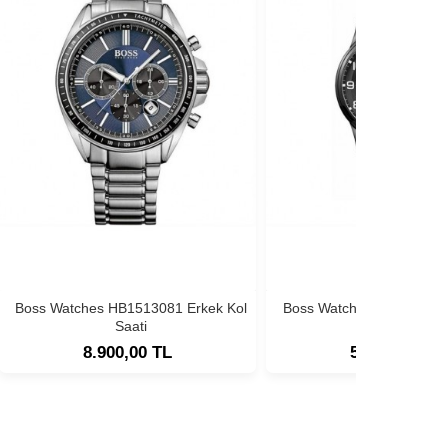
Boss Watches HB1513081 Erkek Kol
Boss Watches HB1513180
Saati
Saati
8.900,00 TL
5.900,00 TL