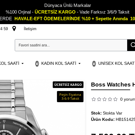
Dünyaca Ünlü Markalar
%100 Orjinal -
ÜCRETSİZ KARGO
- Vade Farksız 3/6/9 Taksit
LERDE
HAVALE-EFT ÖDEMELERİNDE %10 + Sepette
A
nında 10
74 59
İletişim
OL SAATI
KADIN KOL SAATI
UNISEX KOL SAAT
Boss Watches H
ÜCRETSİZ KARGO
Peşin Fiyatına
3-6-9 Taksit
0 yoru
Stok:
Stokta Var
Ürün Kodu:
HB15142