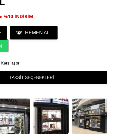
TL
ile %10 İNDİRİM
E
HEMEN AL
j
Karşılaştır
TAKSIT SEÇENEKLERI