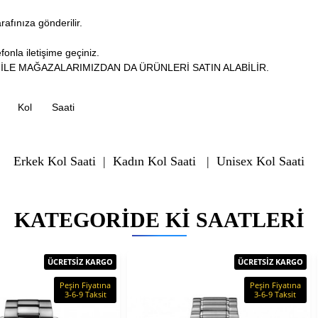
arafınıza gönderilir.
fonla iletişime geçiniz.
İLE MAĞAZALARIMIZDAN DA ÜRÜNLERİ SATIN ALABİLİR.
Kol
Saati
Erkek Kol Saati
|
Kadın Kol Saati
|
Unisex Kol Saati
KATEGORIDE KI SAATLERI
ÜCRETSİZ KARGO
ÜCRETSİZ KARGO
Peşin Fiyatına
Peşin Fiyatına
3-6-9 Taksit
3-6-9 Taksit