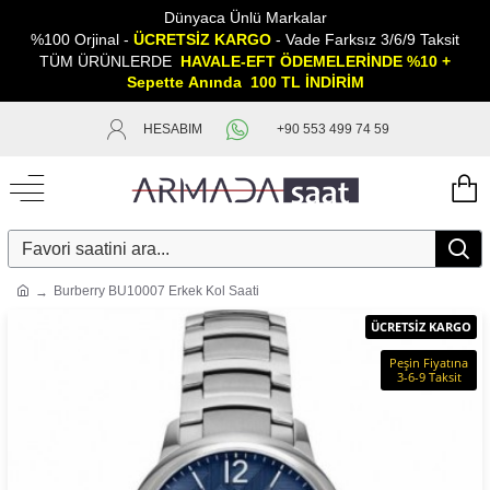
Dünyaca Ünlü Markalar
%100 Orjinal -
ÜCRETSİZ KARGO
- Vade Farksız 3/6/9 Taksit
TÜM ÜRÜNLERDE
HAVALE-EFT ÖDEMELERİNDE %10 +
Sepette
A
nında 100 TL İNDİRİM
HESABIM
+90 553 499 74 59
Burberry BU10007 Erkek Kol Saati
ÜCRETSİZ KARGO
Peşin Fiyatına
3-6-9 Taksit