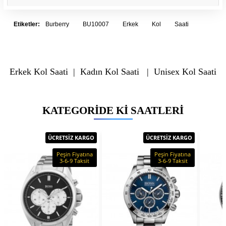
Etiketler:
Burberry
BU10007
Erkek
Kol
Saati
Erkek Kol Saati
|
Kadın Kol Saati
|
Unisex Kol Saati
KATEGORIDE KI SAATLERI
ÜCRETSİZ KARGO
ÜCRETSİZ KARGO
Peşin Fiyatına
Peşin Fiyatına
3-6-9 Taksit
3-6-9 Taksit