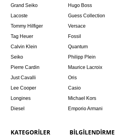
Grand Seiko
Hugo Boss
Lacoste
Guess Collection
Tommy Hilfiger
Versace
Tag Heuer
Fossil
Calvin Klein
Quantum
Seiko
Philipp Plein
Pierre Cardin
Maurice Lacroix
Just Cavalli
Oris
Lee Cooper
Casio
Longines
Michael Kors
Diesel
Emporio Armani
KATEGORILER
BILGILENDIRME