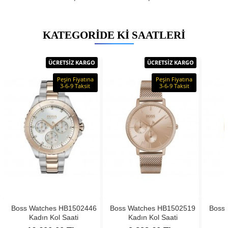
KATEGORIDE KI SAATLERI
ÜCRETSİZ KARGO
ÜCRETSİZ KARGO
Peşin Fiyatına
Peşin Fiyatına
3-6-9 Taksit
3-6-9 Taksit
Boss Watches HB1502446
Boss Watches HB1502519
Boss
Kadın Kol Saati
Kadın Kol Saati