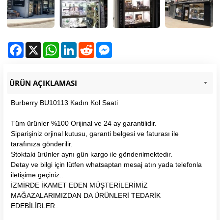
Facebook
X
WhatsApp
LinkedIn
Reddit
Messenger
ÜRÜN AÇIKLAMASI
Burberry BU10113 Kadın Kol Saati
Tüm ürünler %100 Orijinal ve 24 ay garantilidir.
Siparişiniz orjinal kutusu, garanti belgesi ve faturası ile
tarafınıza gönderilir.
Stoktaki ürünler aynı gün kargo ile gönderilmektedir.
Detay ve bilgi için lütfen whatsaptan mesaj atın yada telefonla
iletişime geçiniz..
İZMİRDE İKAMET EDEN MÜŞTERİLERİMİZ
MAĞAZALARIMIZDAN DA ÜRÜNLERİ TEDARİK
EDEBİLİRLER..