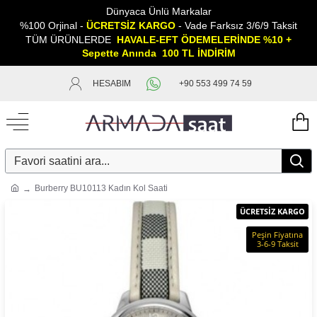
Dünyaca Ünlü Markalar
%100 Orjinal -
ÜCRETSİZ KARGO
- Vade Farksız 3/6/9 Taksit
TÜM ÜRÜNLERDE
HAVALE-EFT ÖDEMELERİNDE %10 +
Sepette
A
nında 100 TL İNDİRİM
HESABIM
+90 553 499 74 59
Burberry BU10113 Kadın Kol Saati
ÜCRETSİZ KARGO
Peşin Fiyatına
3-6-9 Taksit