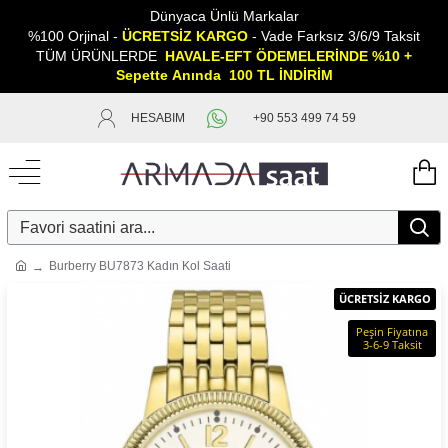
Dünyaca Ünlü Markalar
%100 Orjinal -
ÜCRETSİZ KARGO
- Vade Farksız 3/6/9 Taksit
TÜM ÜRÜNLERDE
HAVALE-EFT ÖDEMELERİNDE %10 +
Sepette
A
nında 100 TL İNDİRİM
HESABIM
+90 553 499 74 59
Burberry BU7873 Kadın Kol Saati
ÜCRETSİZ KARGO
Peşin Fiyatına
3-6-9 Taksit