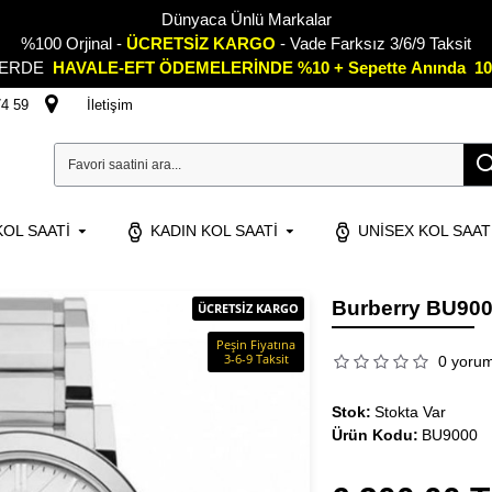
Dünyaca Ünlü Markalar
%100 Orjinal -
ÜCRETSİZ KARGO
- Vade Farksız 3/6/9 Taksit
LERDE
HAVALE-EFT ÖDEMELERİNDE %10 + Sepette
A
nında 10
74 59
İletişim
OL SAATI
KADIN KOL SAATI
UNISEX KOL SAAT
Burberry BU900
ÜCRETSİZ KARGO
Peşin Fiyatına
3-6-9 Taksit
0 yoru
Stok:
Stokta Var
Ürün Kodu:
BU9000