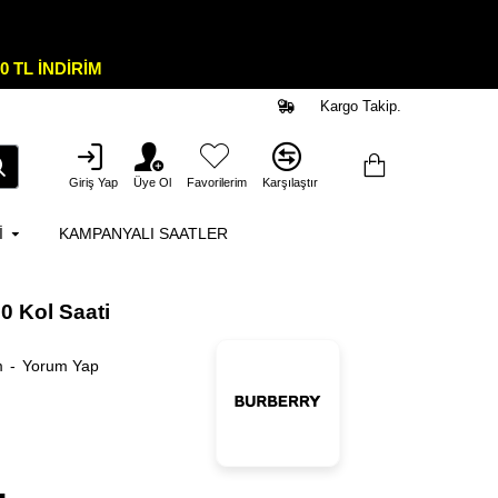
0 TL İNDİRİM
Kargo Takip.
Giriş Yap
Üye Ol
Favorilerim
Karşılaştır
I
KAMPANYALI SAATLER
0 Kol Saati
m
-
Yorum Yap