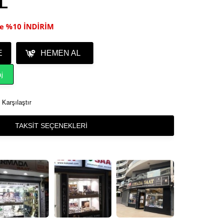
TL
ile %10 İNDİRİM
E
HEMEN AL
j
Karşılaştır
TAKSIT SEÇENEKLERI