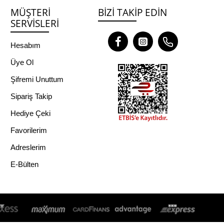
MÜŞTERI
BIZI TAKIP EDIN
SERVISLERI
Hesabım
Üye Ol
Şifremi Unuttum
Sipariş Takip
Hediye Çeki
Favorilerim
Adreslerim
E-Bülten