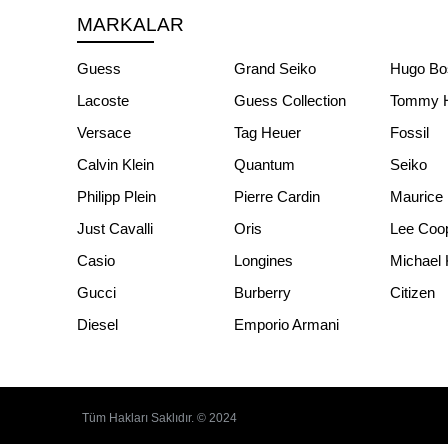
MARKALAR
Guess
Grand Seiko
Hugo Bo
Lacoste
Guess Collection
Tommy Hi
Versace
Tag Heuer
Fossil
Calvin Klein
Quantum
Seiko
Philipp Plein
Pierre Cardin
Maurice 
Just Cavalli
Oris
Lee Coo
Casio
Longines
Michael 
Gucci
Burberry
Citizen
Diesel
Emporio Armani
Tüm Hakları Saklıdır. © 2024