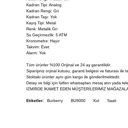
Kadran Tipi: Analog
Kadran Rengi: Gri
Kadran Taşı: Yok
Kayış Tipi: Metal
Renk: Metalik Gri
Su Geçirmezlik: 5 ATM
Kronometre: Hayır
Takvim: Evet
Alarm: Yok
Tüm ürünler %100 Orijinal ve 24 ay garantilidir.
Siparişiniz orjinal kutusu, garanti belgesi ve faturası ile t
Stoktaki ürünler aynı gün kargo ile gönderilmektedir.
Detay ve bilgi için lütfen whatsaptan mesaj atın yada telef
İZMİRDE İKAMET EDEN MÜŞTERİLERİMİZ MAĞAZALA
Etiketler:
Burberry
BU9000
Kol
Saati