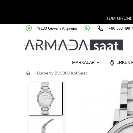
TÜM ÜRÜN
%100 Güvenli Alışveriş
+90 553 499 
MARKALAR
ERKEK K
Burberry BU9000 Kol Saati