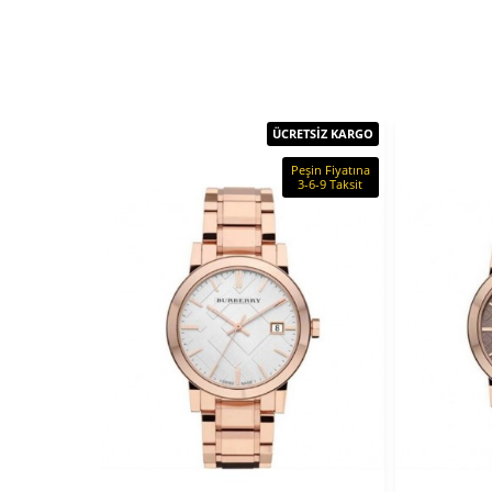
ÜCRETSİZ KARGO
Peşin Fiyatına
3-6-9 Taksit