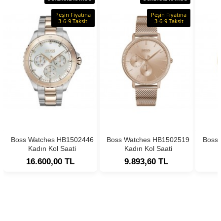
Peşin Fiyatına
Peşin Fiyatına
3-6-9 Taksit
3-6-9 Taksit
Boss Watches HB1502446
Boss Watches HB1502519
Boss
Kadın Kol Saati
Kadın Kol Saati
16.600,00 TL
9.893,60 TL