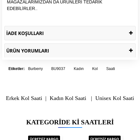
MAĞAZALARIMIZDAN DA ÜRÜNLERİ TEDARİK
EDEBİLİRLER..
İADE KOŞULLARI
ÜRÜN YORUMLARI
Etiketler:
Burberry
BU9037
Kadın
Kol
Saati
Erkek Kol Saati
|
Kadın Kol Saati
|
Unisex Kol Saati
KATEGORIDE KI SAATLERI
ÜCRETSİZ KARGO
ÜCRETSİZ KARGO