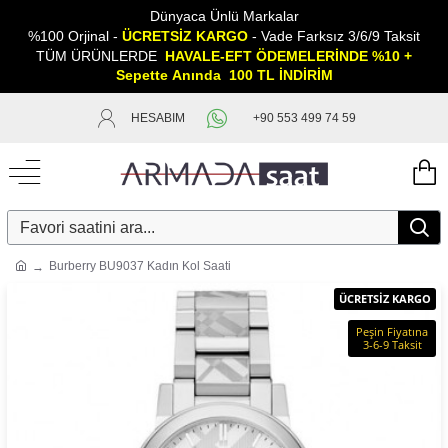
Dünyaca Ünlü Markalar
%100 Orjinal -
ÜCRETSİZ KARGO
- Vade Farksız 3/6/9 Taksit
TÜM ÜRÜNLERDE
HAVALE-EFT ÖDEMELERİNDE %10 +
Sepette
A
nında 100 TL İNDİRİM
HESABIM
+90 553 499 74 59
Burberry BU9037 Kadın Kol Saati
ÜCRETSİZ KARGO
Peşin Fiyatına
3-6-9 Taksit