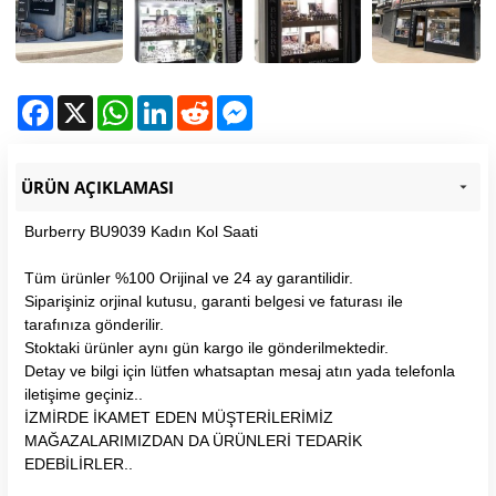
Facebook
X
WhatsApp
LinkedIn
Reddit
Messenger
ÜRÜN AÇIKLAMASI
Burberry BU9039 Kadın Kol Saati
Tüm ürünler %100 Orijinal ve 24 ay garantilidir.
Siparişiniz orjinal kutusu, garanti belgesi ve faturası ile
tarafınıza gönderilir.
Stoktaki ürünler aynı gün kargo ile gönderilmektedir.
Detay ve bilgi için lütfen whatsaptan mesaj atın yada telefonla
iletişime geçiniz..
İZMİRDE İKAMET EDEN MÜŞTERİLERİMİZ
MAĞAZALARIMIZDAN DA ÜRÜNLERİ TEDARİK
EDEBİLİRLER..