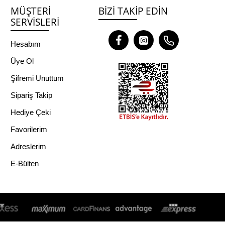
MÜŞTERI
BIZI TAKIP EDIN
SERVISLERI
Hesabım
Üye Ol
Şifremi Unuttum
Sipariş Takip
Hediye Çeki
Favorilerim
Adreslerim
E-Bülten