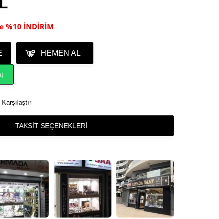
TL
ile %10 İNDİRİM
E
HEMEN AL
j
Karşılaştır
TAKSIT SEÇENEKLERI