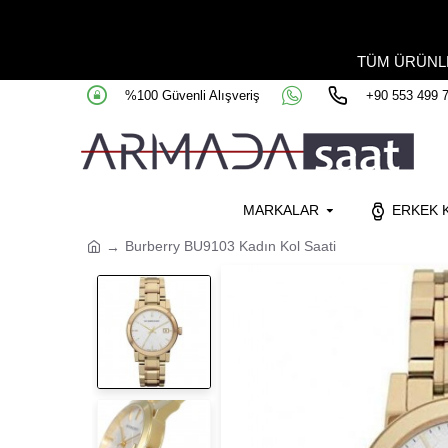
TÜM ÜRÜN
%100 Güvenli Alışveriş
+90 553 499 
MARKALAR
ERKEK K
Burberry BU9103 Kadın Kol Saati