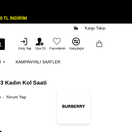
0 TL İNDİRİM
Kargo Takip.
Giriş Yap
Üye Ol
Favorilerim
Karşılaştır
I
KAMPANYALI SAATLER
3 Kadın Kol Saati
m
-
Yorum Yap