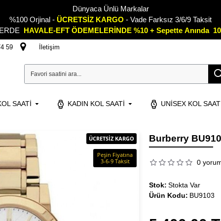
Dünyaca Ünlü Markalar
%100 Orjinal -
ÜCRETSİZ KARGO
- Vade Farksız 3/6/9 Taksit
LERDE
HAVALE-EFT ÖDEMELERİNDE %10 + Sepette
A
nında 10
74 59
İletişim
OL SAATI
KADIN KOL SAATI
UNISEX KOL SAAT
Burberry BU910
ÜCRETSİZ KARGO
Peşin Fiyatına
3-6-9 Taksit
0 yoru
Stok:
Stokta Var
Ürün Kodu:
BU9103