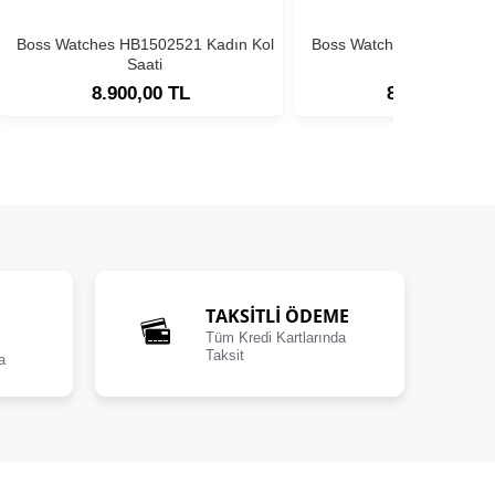
Boss Watches HB1502521 Kadın Kol
Boss Watches HB1502593
Saati
Saati
8.900,00 TL
8.900,00 TL
TAKSİTLİ ÖDEME
Tüm Kredi Kartlarında
Taksit
a