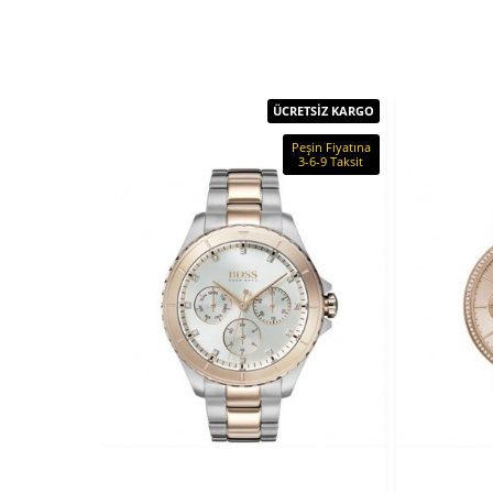
ÜCRETSİZ KARGO
Peşin Fiyatına
3-6-9 Taksit