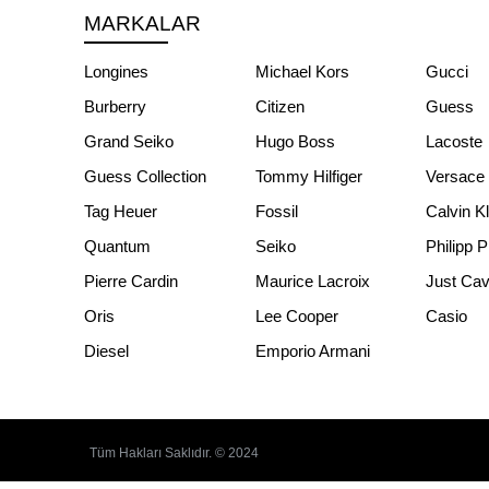
MARKALAR
Longines
Michael Kors
Gucci
Burberry
Citizen
Guess
Grand Seiko
Hugo Boss
Lacoste
Guess Collection
Tommy Hilfiger
Versace
Tag Heuer
Fossil
Calvin K
Quantum
Seiko
Philipp P
Pierre Cardin
Maurice Lacroix
Just Cava
Oris
Lee Cooper
Casio
Diesel
Emporio Armani
Tüm Hakları Saklıdır. © 2024