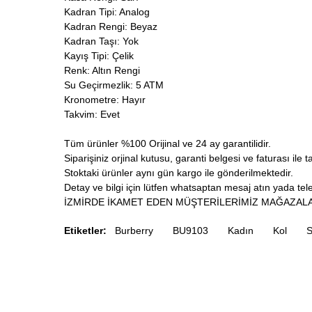
Kadran Tipi: Analog
Kadran Rengi: Beyaz
Kadran Taşı: Yok
Kayış Tipi: Çelik
Renk: Altın Rengi
Su Geçirmezlik: 5 ATM
Kronometre: Hayır
Takvim: Evet
Tüm ürünler %100 Orijinal ve 24 ay garantilidir.
Siparişiniz orjinal kutusu, garanti belgesi ve faturası ile t
Stoktaki ürünler aynı gün kargo ile gönderilmektedir.
Detay ve bilgi için lütfen whatsaptan mesaj atın yada telef
İZMİRDE İKAMET EDEN MÜŞTERİLERİMİZ MAĞAZALA
Etiketler:
Burberry
BU9103
Kadın
Kol
S