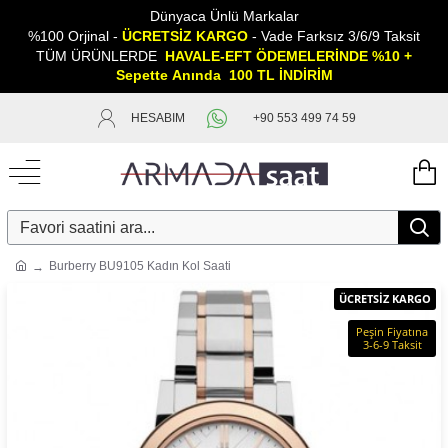
Dünyaca Ünlü Markalar
%100 Orjinal -
ÜCRETSİZ KARGO
- Vade Farksız 3/6/9 Taksit
TÜM ÜRÜNLERDE
HAVALE-EFT ÖDEMELERİNDE %10 +
Sepette
A
nında 100 TL İNDİRİM
HESABIM
+90 553 499 74 59
Burberry BU9105 Kadın Kol Saati
ÜCRETSİZ KARGO
Peşin Fiyatına
3-6-9 Taksit