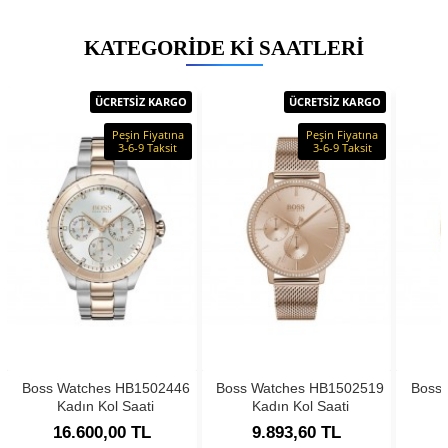
KATEGORIDE KI SAATLERI
ÜCRETSİZ KARGO
ÜCRETSİZ KARGO
Peşin Fiyatına
Peşin Fiyatına
3-6-9 Taksit
3-6-9 Taksit
Boss Watches HB1502446
Boss Watches HB1502519
Boss
Kadın Kol Saati
Kadın Kol Saati
16.600,00 TL
9.893,60 TL