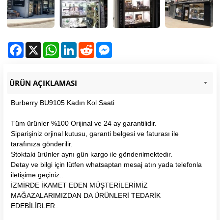
Facebook
X
WhatsApp
LinkedIn
Reddit
Messenger
ÜRÜN AÇIKLAMASI
Burberry BU9105 Kadın Kol Saati
Tüm ürünler %100 Orijinal ve 24 ay garantilidir.
Siparişiniz orjinal kutusu, garanti belgesi ve faturası ile
tarafınıza gönderilir.
Stoktaki ürünler aynı gün kargo ile gönderilmektedir.
Detay ve bilgi için lütfen whatsaptan mesaj atın yada telefonla
iletişime geçiniz..
İZMİRDE İKAMET EDEN MÜŞTERİLERİMİZ
MAĞAZALARIMIZDAN DA ÜRÜNLERİ TEDARİK
EDEBİLİRLER..