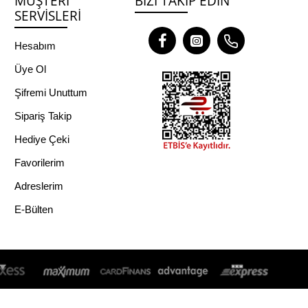
MÜŞTERI
BIZI TAKIP EDIN
SERVISLERI
Hesabım
Üye Ol
Şifremi Unuttum
Sipariş Takip
Hediye Çeki
Favorilerim
Adreslerim
E-Bülten