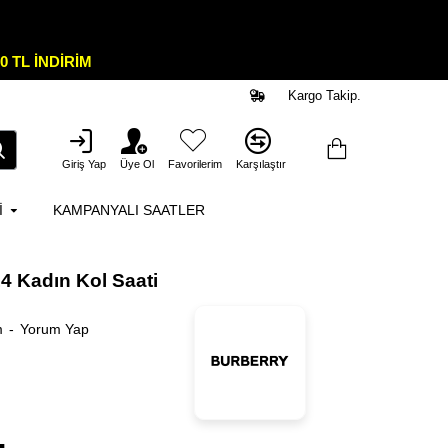
0 TL İNDİRİM
Kargo Takip.
Giriş Yap
Üye Ol
Favorilerim
Karşılaştır
I
KAMPANYALI SAATLER
4 Kadın Kol Saati
m
-
Yorum Yap