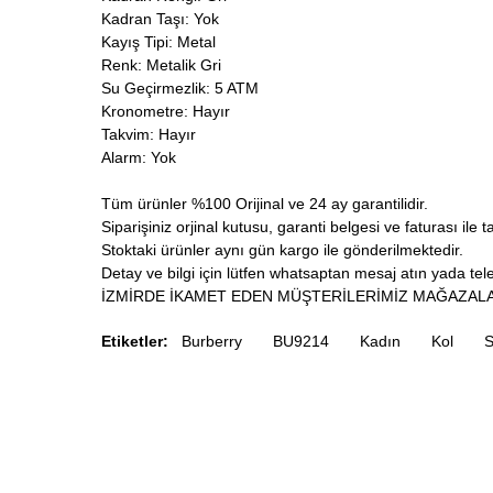
Kadran Taşı: Yok
Kayış Tipi: Metal
Renk: Metalik Gri
Su Geçirmezlik: 5 ATM
Kronometre: Hayır
Takvim: Hayır
Alarm: Yok
Tüm ürünler %100 Orijinal ve 24 ay garantilidir.
Siparişiniz orjinal kutusu, garanti belgesi ve faturası ile t
Stoktaki ürünler aynı gün kargo ile gönderilmektedir.
Detay ve bilgi için lütfen whatsaptan mesaj atın yada telef
İZMİRDE İKAMET EDEN MÜŞTERİLERİMİZ MAĞAZALA
Etiketler:
Burberry
BU9214
Kadın
Kol
S