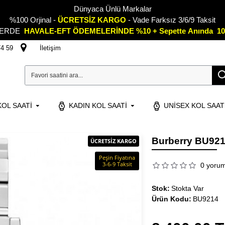
Dünyaca Ünlü Markalar
%100 Orjinal -
ÜCRETSİZ KARGO
- Vade Farksız 3/6/9 Taksit
LERDE
HAVALE-EFT ÖDEMELERİNDE %10 + Sepette
A
nında 10
74 59
İletişim
OL SAATI
KADIN KOL SAATI
UNISEX KOL SAAT
Burberry BU921
ÜCRETSİZ KARGO
Peşin Fiyatına
3-6-9 Taksit
0 yoru
Stok:
Stokta Var
Ürün Kodu:
BU9214