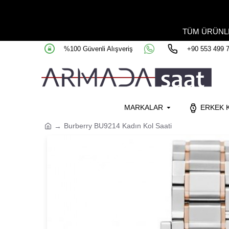
TÜM ÜRÜN
%100 Güvenli Alışveriş
+90 553 499 
MARKALAR
ERKEK K
Burberry BU9214 Kadın Kol Saati