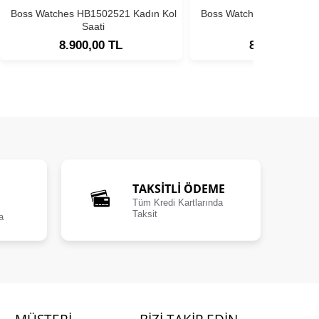
Boss Watches HB1502521 Kadın Kol
Boss Watches HB1502593
Saati
Saati
8.900,00 TL
8.900,00 TL
TAKSİTLİ ÖDEME
Tüm Kredi Kartlarında
Taksit
a