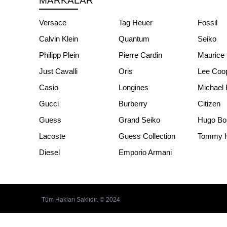
MARKALAR
Versace
Tag Heuer
Fossil
Calvin Klein
Quantum
Seiko
Philipp Plein
Pierre Cardin
Maurice 
Just Cavalli
Oris
Lee Coo
Casio
Longines
Michael 
Gucci
Burberry
Citizen
Guess
Grand Seiko
Hugo Bo
Lacoste
Guess Collection
Tommy Hi
Diesel
Emporio Armani
Tüm Hakları Saklıdır. © 2024