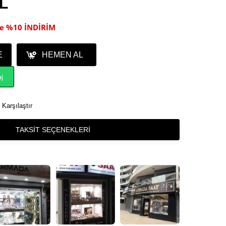
TL
ile %10 İNDİRİM
E
HEMEN AL
j
Karşılaştır
TAKSIT SEÇENEKLERI