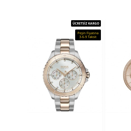
ÜCRETSİZ KARGO
Peşin Fiyatına
3-6-9 Taksit