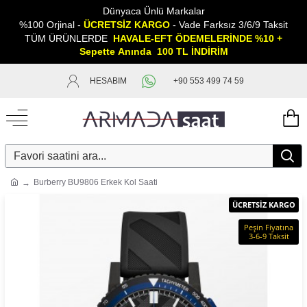
Dünyaca Ünlü Markalar
%100 Orjinal -
ÜCRETSİZ KARGO
- Vade Farksız 3/6/9 Taksit
TÜM ÜRÜNLERDE
HAVALE-EFT ÖDEMELERİNDE %10 +
Sepette
A
nında 100 TL İNDİRİM
HESABIM
+90 553 499 74 59
Burberry BU9806 Erkek Kol Saati
ÜCRETSİZ KARGO
Peşin Fiyatına
3-6-9 Taksit