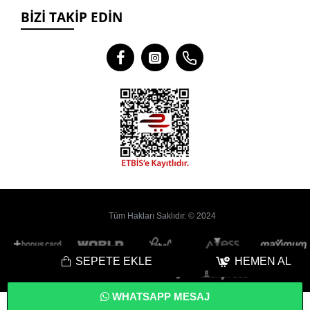
BIZI TAKIP EDIN
Tüm Hakları Saklıdır. © 2024
SEPETE EKLE
HEMEN AL
WHATSAPP MESAJ
Bu
Web Sitesi
Yoyobi
® Gelişmiş
E-Ticaret
sistemleri ile hazırlanmıştır.