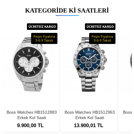
KATEGORIDE KI SAATLERI
ÜCRETSİZ KARGO
ÜCRETSİZ KARGO
Peşin Fiyatına
Peşin Fiyatına
3-6-9 Taksit
3-6-9 Taksit
Boss Watches HB1512883
Boss Watches HB1512963
Boss
Erkek Kol Saati
Erkek Kol Saati
9.900,00 TL
13.900,01 TL