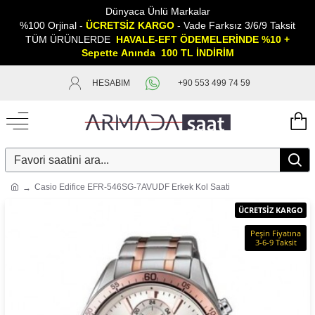
Dünyaca Ünlü Markalar
%100 Orjinal -
ÜCRETSİZ KARGO
- Vade Farksız 3/6/9 Taksit
TÜM ÜRÜNLERDE
HAVALE-EFT ÖDEMELERİNDE %10 +
Sepette
A
nında 100 TL İNDİRİM
HESABIM
+90 553 499 74 59
Casio Edifice EFR-546SG-7AVUDF Erkek Kol Saati
ÜCRETSİZ KARGO
Peşin Fiyatına
3-6-9 Taksit