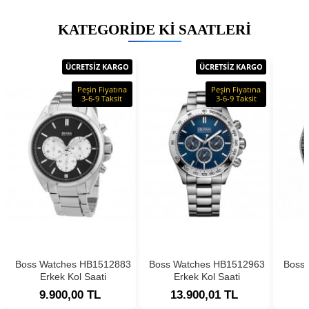
KATEGORIDE KI SAATLERI
ÜCRETSİZ KARGO
ÜCRETSİZ KARGO
Peşin Fiyatına
Peşin Fiyatına
3-6-9 Taksit
3-6-9 Taksit
Boss Watches HB1512883
Boss Watches HB1512963
Boss
Erkek Kol Saati
Erkek Kol Saati
9.900,00 TL
13.900,01 TL