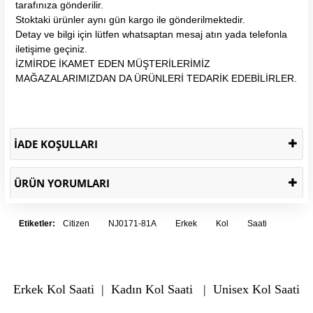
tarafınıza gönderilir.
Stoktaki ürünler aynı gün kargo ile gönderilmektedir.
Detay ve bilgi için lütfen whatsaptan mesaj atın yada telefonla
iletişime geçiniz.
İZMİRDE İKAMET EDEN MÜŞTERİLERİMİZ
MAĞAZALARIMIZDAN DA ÜRÜNLERİ TEDARİK EDEBİLİRLER.
İADE KOŞULLARI
ÜRÜN YORUMLARI
Etiketler:
Citizen
NJ0171-81A
Erkek
Kol
Saati
Erkek Kol Saati
|
Kadın Kol Saati
|
Unisex Kol Saati