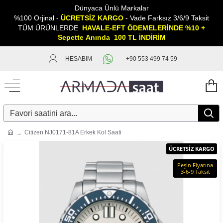
Dünyaca Ünlü Markalar
%100 Orjinal -
ÜCRETSİZ KARGO
- Vade Farksız 3/6/9 Taksit
TÜM ÜRÜNLERDE
HAVALE-EFT ÖDEMELERİNDE %10 +
Sepette
A
nında 100 TL İNDİRİM
HESABIM
+90 553 499 74 59
Citizen NJ0171-81A Erkek Kol Saati
ÜCRETSİZ KARGO
Peşin Fiyatına
3-6-9 Taksit