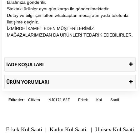
tarafınıza gönderilir.
Stoktaki ürünler aynı gün kargo ile gönderilmektedir.
Detay ve bilgi için lütfen whatsaptan mesaj atın yada telefonla
iletişime geçiniz.
İZMİRDE İKAMET EDEN MÜŞTERİLERİMİZ
MAĞAZALARIMIZDAN DA ÜRÜNLERİ TEDARİK EDEBİLİRLER.
İADE KOŞULLARI
ÜRÜN YORUMLARI
Etiketler:
Citizen
NJ0171-83Z
Erkek
Kol
Saati
Erkek Kol Saati
|
Kadın Kol Saati
|
Unisex Kol Saati