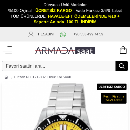
Dünyaca Ünlü Markalar
%100 Orjinal -
ÜCRETSİZ KARGO
- Vade Farksız 3/6/9 Taksit
TÜM ÜRÜNLERDE
HAVALE-EFT ÖDEMELERİNDE %10 +
Sepette
A
nında 100 TL İNDİRİM
HESABIM
+90 553 499 74 59
Citizen NJ0171-83Z Erkek Kol Saati
ÜCRETSİZ KARGO
Peşin Fiyatına
3-6-9 Taksit