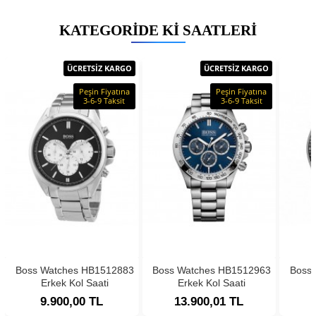
KATEGORIDE KI SAATLERI
ÜCRETSİZ KARGO
ÜCRETSİZ KARGO
Peşin Fiyatına
Peşin Fiyatına
3-6-9 Taksit
3-6-9 Taksit
Boss Watches HB1512883
Boss Watches HB1512963
Boss
Erkek Kol Saati
Erkek Kol Saati
9.900,00 TL
13.900,01 TL