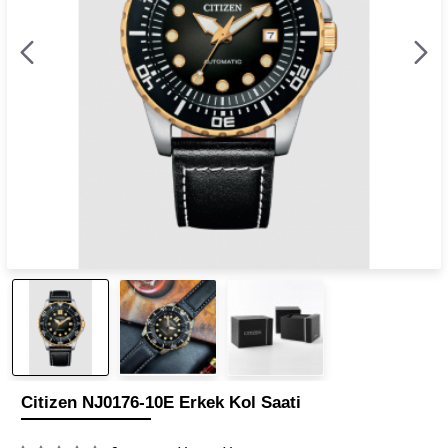
Citizen NJ0176-10E Erkek Kol Saati