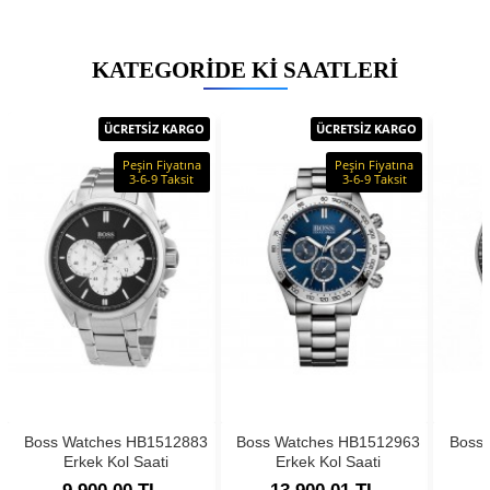
KATEGORIDE KI SAATLERI
ÜCRETSİZ KARGO
ÜCRETSİZ KARGO
Peşin Fiyatına
Peşin Fiyatına
3-6-9 Taksit
3-6-9 Taksit
Boss Watches HB1512883
Boss Watches HB1512963
Boss
Erkek Kol Saati
Erkek Kol Saati