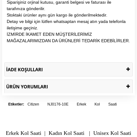
Siparişiniz orjinal kutusu, garanti belgesi ve faturası ile
tarafınıza gönderilir.
Stoktaki ürünler aynı gün kargo ile gönderilmektedir.
Detay ve bilgi için lütfen whatsaptan mesaj atın yada telefonla
iletişime geçiniz.
İZMİRDE İKAMET EDEN MÜŞTERİLERİMİZ
MAĞAZALARIMIZDAN DA ÜRÜNLERİ TEDARİK EDEBİLİRLER.
İADE KOŞULLARI
ÜRÜN YORUMLARI
Etiketler:
Citizen
NJ0176-10E
Erkek
Kol
Saati
Erkek Kol Saati
|
Kadın Kol Saati
|
Unisex Kol Saati