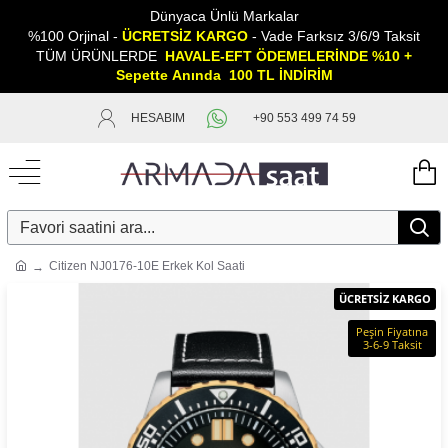
Dünyaca Ünlü Markalar
%100 Orjinal -
ÜCRETSİZ KARGO
- Vade Farksız 3/6/9 Taksit
TÜM ÜRÜNLERDE
HAVALE-EFT ÖDEMELERİNDE %10 +
Sepette
A
nında 100 TL İNDİRİM
HESABIM
+90 553 499 74 59
Citizen NJ0176-10E Erkek Kol Saati
ÜCRETSİZ KARGO
Peşin Fiyatına
3-6-9 Taksit