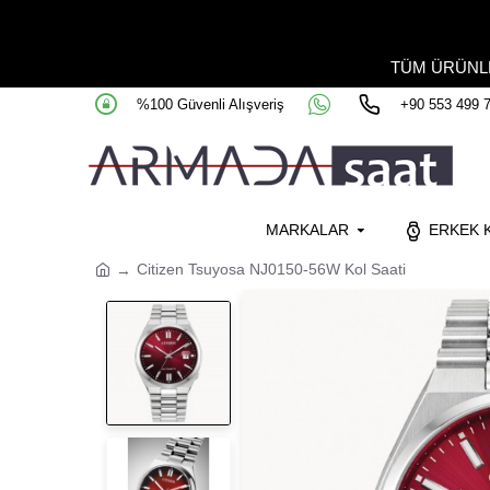
TÜM ÜRÜN
%100 Güvenli Alışveriş
+90 553 499 
MARKALAR
ERKEK K
Citizen Tsuyosa NJ0150-56W Kol Saati