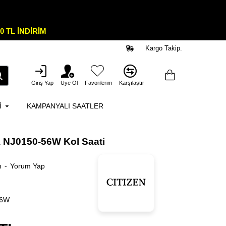
0 TL İNDİRİM
Kargo Takip.
Giriş Yap
Üye Ol
Favorilerim
Karşılaştır
I
KAMPANYALI SAATLER
a NJ0150-56W Kol Saati
m
-
Yorum Yap
56W