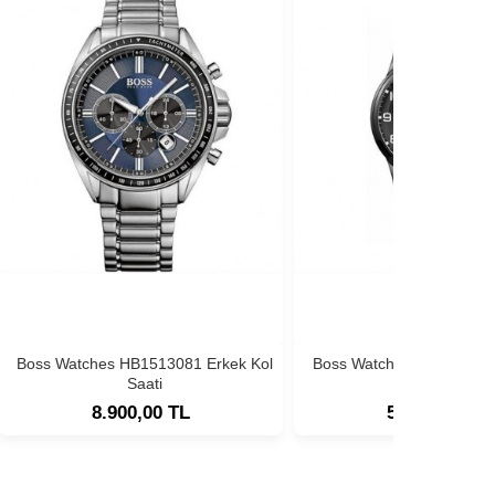
Boss Watches HB1513081 Erkek Kol
Boss Watches HB1513180
Saati
Saati
8.900,00 TL
5.900,00 TL