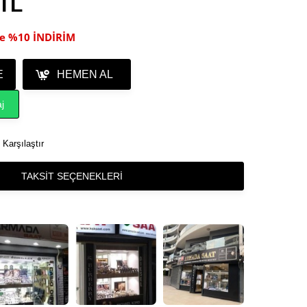
 TL
ile %10 İNDİRİM
E
HEMEN AL
j
Karşılaştır
TAKSIT SEÇENEKLERI