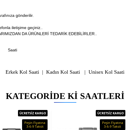
arafınıza gönderilir.
fonla iletişime geçiniz..
RIMIZDAN DA ÜRÜNLERİ TEDARİK EDEBİLİRLER..
Saati
Erkek Kol Saati
|
Kadın Kol Saati
|
Unisex Kol Saati
KATEGORIDE KI SAATLERI
ÜCRETSİZ KARGO
ÜCRETSİZ KARGO
Peşin Fiyatına
Peşin Fiyatına
3-6-9 Taksit
3-6-9 Taksit