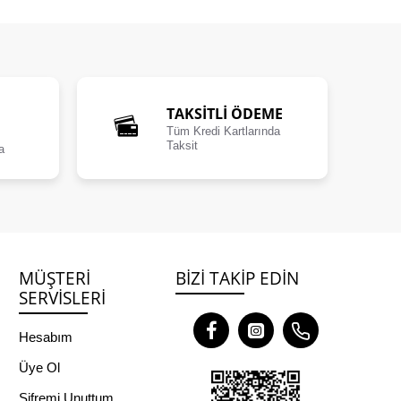
TAKSİTLİ ÖDEME
Tüm Kredi Kartlarında
Taksit
a
MÜŞTERI
BIZI TAKIP EDIN
SERVISLERI
Hesabım
Üye Ol
Şifremi Unuttum