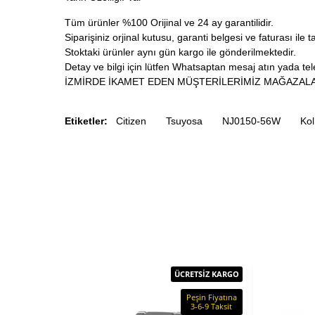
Tüm ürünler %100 Orijinal ve 24 ay garantilidir.
Siparişiniz orjinal kutusu, garanti belgesi ve faturası ile t
Stoktaki ürünler aynı gün kargo ile gönderilmektedir.
Detay ve bilgi için lütfen Whatsaptan mesaj atın yada tele
İZMİRDE İKAMET EDEN MÜŞTERİLERİMİZ MAĞAZALA
Etiketler:
Citizen
Tsuyosa
NJ0150-56W
Kol
ÜCRETSİZ KARGO
Peşin Fiyatına
3-6-9 Taksit