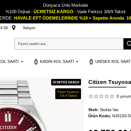
Dünyaca Ünlü Markalar
%100 Orjinal -
ÜCRETSİZ KARGO
- Vade Farksız 3/6/9 Taksit
LERDE
HAVALE-EFT ÖDEMELERİNDE %10 + Sepette
A
nında 10
74 59
İletişim
OL SAATI
KADIN KOL SAATI
UNISEX KOL SAAT
Citizen Tsuyos
ÜCRETSİZ KARGO
Peşin Fiyatına
3-6-9 Taksit
0 yoru
Stok:
Stokta Var
Ürün Kodu:
NJ0150-