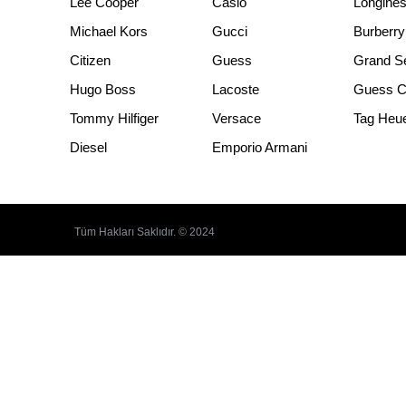
Lee Cooper
Casio
Longine
Michael Kors
Gucci
Burberry
Citizen
Guess
Grand S
Hugo Boss
Lacoste
Guess Co
Tommy Hilfiger
Versace
Tag Heu
Diesel
Emporio Armani
Tüm Hakları Saklıdır. © 2024