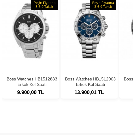
Peşin Fiyatına
Peşin Fiyatına
3-6-9 Taksit
3-6-9 Taksit
Boss Watches HB1512883
Boss Watches HB1512963
Boss
Erkek Kol Saati
Erkek Kol Saati
9.900,00 TL
13.900,01 TL