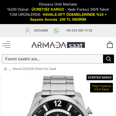
Dünyaca Ünlü Markalar
%100 Orjinal -
ÜCRETSİZ KARGO
- Vade Farksız 3/6/9 Taksit
TÜM ÜRÜNLERDE
HAVALE-EFT ÖDEMELERİNDE %10 +
Sepette
A
nında 100 TL İNDİRİM
HESABIM
+90 553 499 74 59
Diesel DZ4308 Erkek Kol Saati
ÜCRETSİZ KARGO
Peşin Fiyatına
3-6-9 Taksit