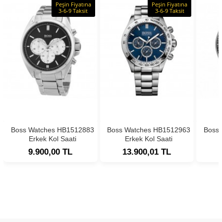
Peşin Fiyatına
Peşin Fiyatına
3-6-9 Taksit
3-6-9 Taksit
Boss Watches HB1512883
Boss Watches HB1512963
Boss
Erkek Kol Saati
Erkek Kol Saati
9.900,00 TL
13.900,01 TL