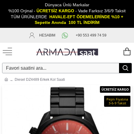
Dünyaca Ünlü Markalar
%100 Orjinal -
ÜCRETSİZ KARGO
- Vade Farksız 3/6/9 Taksit
TÜM ÜRÜNLERDE
HAVALE-EFT ÖDEMELERİNDE %10 +
Sepette
A
nında 100 TL İNDİRİM
HESABIM
+90 553 499 74 59
Diesel DZ4489 Erkek Kol Saati
ÜCRETSİZ KARGO
Peşin Fiyatına
3-6-9 Taksit