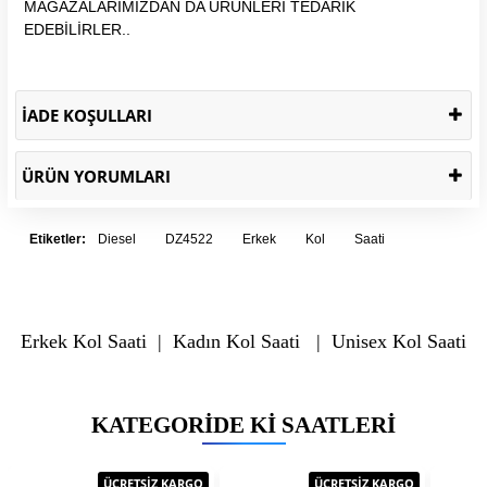
MAĞAZALARIMIZDAN DA ÜRÜNLERİ TEDARİK
EDEBİLİRLER..
İADE KOŞULLARI
ÜRÜN YORUMLARI
Etiketler:
Diesel
DZ4522
Erkek
Kol
Saati
Erkek Kol Saati
|
Kadın Kol Saati
|
Unisex Kol Saati
KATEGORIDE KI SAATLERI
ÜCRETSİZ KARGO
ÜCRETSİZ KARGO