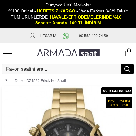
Dünyaca Ünlü Markalar
%100 Orjinal -
ÜCRETSİZ KARGO
- Vade Farksız 3/6/9 Taksit
TÜM ÜRÜNLERDE
HAVALE-EFT ÖDEMELERİNDE %10 +
Sepette
A
nında 100 TL İNDİRİM
HESABIM
+90 553 499 74 59
Diesel DZ4522 Erkek Kol Saati
ÜCRETSİZ KARGO
Peşin Fiyatına
3-6-9 Taksit