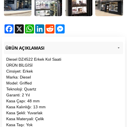
Facebook
X
WhatsApp
LinkedIn
Reddit
Messenger
ÜRÜN AÇIKLAMASI
Diesel DZ4522 Erkek Kol Saati
ÜRÜN BİLGİSİ
Cinsiyet: Erkek
Marka: Diesel
Model: Griffed
Teknoloji: Quartz
Garanti: 2 Yıl
Kasa Çapı: 48 mm
Kasa Kalınlığı: 13 mm
Kasa Şekli: Yuvarlak
Kasa Materyali: Çelik
Kasa Taşı: Yok