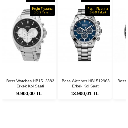
Peşin Fiyatına
Peşin Fiyatına
3-6-9 Taksit
3-6-9 Taksit
Boss Watches HB1512883
Boss Watches HB1512963
Boss
Erkek Kol Saati
Erkek Kol Saati
9.900,00 TL
13.900,01 TL