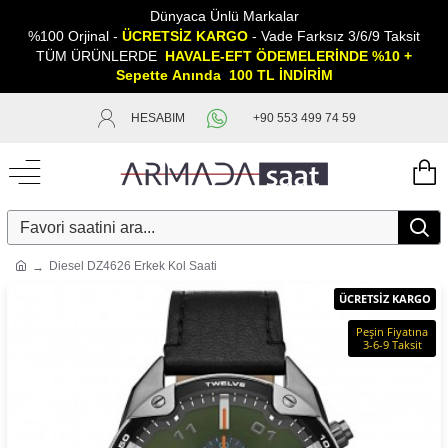
Dünyaca Ünlü Markalar
%100 Orjinal -
ÜCRETSİZ KARGO
- Vade Farksız 3/6/9 Taksit
TÜM ÜRÜNLERDE
HAVALE-EFT ÖDEMELERİNDE %10 +
Sepette
A
nında 100 TL İNDİRİM
HESABIM
+90 553 499 74 59
Diesel DZ4626 Erkek Kol Saati
ÜCRETSİZ KARGO
Peşin Fiyatına
3-6-9 Taksit