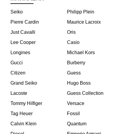
Seiko
Philipp Plein
Pierre Cardin
Maurice Lacroix
Just Cavalli
Oris
Lee Cooper
Casio
Longines
Michael Kors
Gucci
Burberry
Citizen
Guess
Grand Seiko
Hugo Boss
Lacoste
Guess Collection
Tommy Hilfiger
Versace
Tag Heuer
Fossil
Calvin Klein
Quantum
Diesel
Emporio Armani