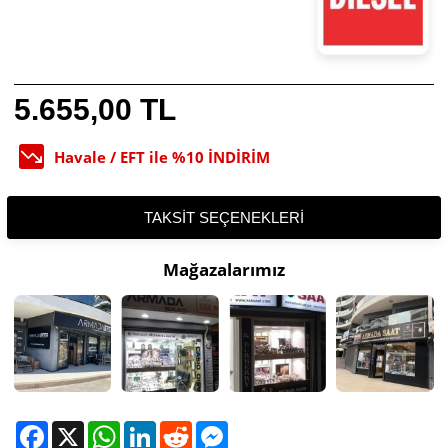
5.655,00 TL
Havale / EFT ile %10 İNDİRİM
TAKSIT SEÇENEKLERI
Mağazalarımız
Facebook
X
WhatsApp
LinkedIn
Reddit
Messenger