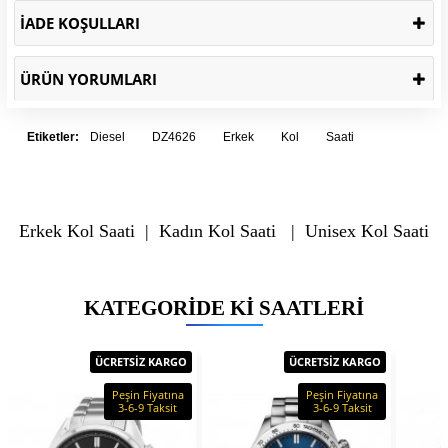
İADE KOŞULLARI
ÜRÜN YORUMLARI
Etiketler:
Diesel
DZ4626
Erkek
Kol
Saati
Erkek Kol Saati
|
Kadın Kol Saati
|
Unisex Kol Saati
KATEGORIDE KI SAATLERI
ÜCRETSİZ KARGO
ÜCRETSİZ KARGO
Peşin Fiyatına
Peşin Fiyatına
3-6-9 Taksit
3-6-9 Taksit