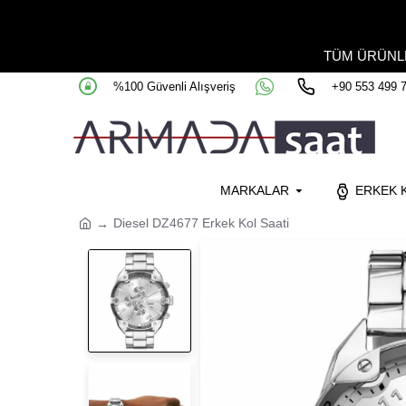
TÜM ÜRÜN
%100 Güvenli Alışveriş
+90 553 499 
MARKALAR
ERKEK K
Diesel DZ4677 Erkek Kol Saati