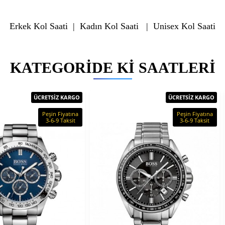
Erkek Kol Saati
|
Kadın Kol Saati
|
Unisex Kol Saati
KATEGORIDE KI SAATLERI
ÜCRETSİZ KARGO
ÜCRETSİZ KARGO
Peşin Fiyatına
Peşin Fiyatına
3-6-9 Taksit
3-6-9 Taksit