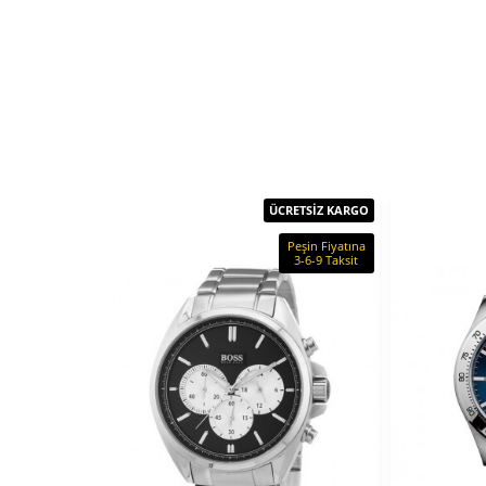
ÜCRETSİZ KARGO
Peşin Fiyatına
3-6-9 Taksit