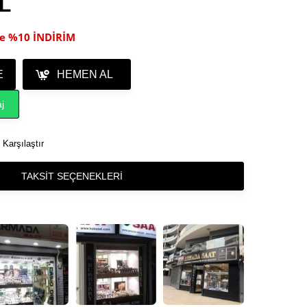
TL
ile %10 İNDİRİM
E
HEMEN AL
j
Karşılaştır
TAKSIT SEÇENEKLERI