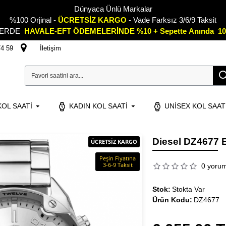
Dünyaca Ünlü Markalar
%100 Orjinal -
ÜCRETSİZ KARGO
- Vade Farksız 3/6/9 Taksit
LERDE
HAVALE-EFT ÖDEMELERİNDE %10 + Sepette
A
nında 10
74 59
İletişim
OL SAATI
KADIN KOL SAATI
UNISEX KOL SAAT
Diesel DZ4677 E
ÜCRETSİZ KARGO
Peşin Fiyatına
3-6-9 Taksit
0 yoru
Stok:
Stokta Var
Ürün Kodu:
DZ4677