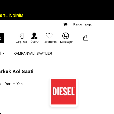
0 TL İNDİRİM
Kargo Takip.
Giriş Yap
Üye Ol
Favorilerim
Karşılaştır
I
KAMPANYALI SAATLER
rkek Kol Saati
m
-
Yorum Yap