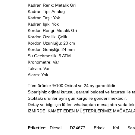
Kadran Renk: Metalik Gri
Kadran Tipi: Analog
Kadran Taşı: Yok
Kadran Işık: Yok
Kordon Rengi: Metalik Gri
Kordon Özellik: Çelik
Kordon Uzunluğu: 20 cm
Kordon Genişliği: 24 mm
Su Geçirmezlik: 5 ATM
Kronometre: Var
Takvim: Var
Alarm: Yok
Tüm ürünler %100 Oriinal ve 24 ay garantilidir.
Siparişiniz orjinal kutusu, garanti belgesi ve faturası ile t
Stoktaki ürünler aynı gün kargo ile gönderilmektedir.
Detay ve bilgi için lütfen whatsaptan mesaj atın yada tele
İZMİRDE İKAMET EDEN MÜŞTERİLERİMİZ MAĞAZALA
Etiketler:
Diesel
DZ4677
Erkek
Kol
Saa