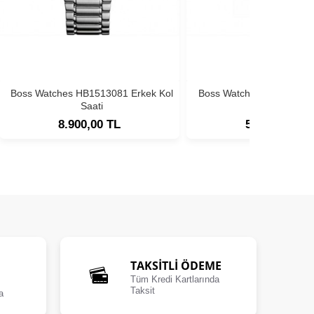
Boss Watches HB1513081 Erkek Kol
Boss Watches HB1513180
Saati
Saati
8.900,00 TL
5.900,00 TL
TAKSİTLİ ÖDEME
Tüm Kredi Kartlarında
Taksit
a