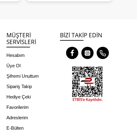
MÜŞTERI
BIZI TAKIP EDIN
SERVISLERI
Hesabım
Üye Ol
Şifremi Unuttum
Sipariş Takip
Hediye Çeki
Favorilerim
Adreslerim
E-Bülten