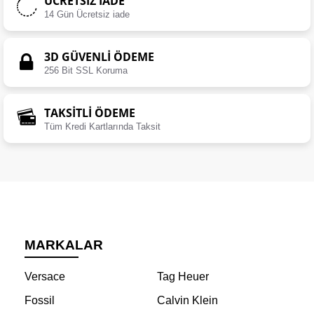
ÜCRETSIZ İADE
14 Gün Ücretsiz iade
3D GÜVENLİ ÖDEME
256 Bit SSL Koruma
TAKSİTLİ ÖDEME
Tüm Kredi Kartlarında Taksit
MARKALAR
Versace
Tag Heuer
Fossil
Calvin Klein