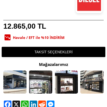
12.865,00 TL
Havale / EFT ile %10 İNDİRİM
TAKSIT SEÇENEKLERI
Mağazalarımız
Facebook
X
WhatsApp
LinkedIn
Reddit
Messenger