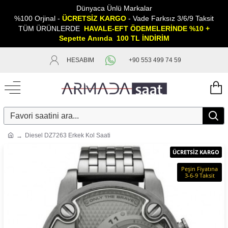
Dünyaca Ünlü Markalar
%100 Orjinal -
ÜCRETSİZ KARGO
- Vade Farksız 3/6/9 Taksit
TÜM ÜRÜNLERDE
HAVALE-EFT ÖDEMELERİNDE %10 +
Sepette
A
nında 100 TL İNDİRİM
HESABIM
+90 553 499 74 59
Diesel DZ7263 Erkek Kol Saati
ÜCRETSİZ KARGO
Peşin Fiyatına
3-6-9 Taksit