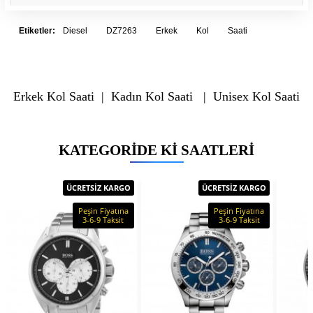
Etiketler:
Diesel
DZ7263
Erkek
Kol
Saati
Erkek Kol Saati
|
Kadın Kol Saati
|
Unisex Kol Saati
KATEGORIDE KI SAATLERI
ÜCRETSİZ KARGO
ÜCRETSİZ KARGO
Peşin Fiyatına
Peşin Fiyatına
3-6-9 Taksit
3-6-9 Taksit