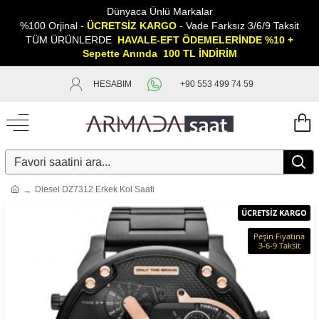
Dünyaca Ünlü Markalar
%100 Orjinal -
ÜCRETSİZ KARGO
- Vade Farksız 3/6/9 Taksit
TÜM ÜRÜNLERDE
HAVALE-EFT ÖDEMELERİNDE %10 +
Sepette
A
nında 100 TL İNDİRİM
HESABIM
+90 553 499 74 59
Diesel DZ7312 Erkek Kol Saati
ÜCRETSİZ KARGO
Peşin Fiyatına
3-6-9 Taksit