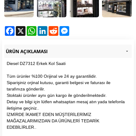
Facebook
X
WhatsApp
LinkedIn
Reddit
Messenger
ÜRÜN AÇIKLAMASI
Diesel DZ7312 Erkek Kol Saati
Tüm ürünler %100 Orijinal ve 24 ay garantilidir.
Siparişiniz orjinal kutusu, garanti belgesi ve faturası ile
tarafınıza gönderilir.
Stoktaki ürünler aynı gün kargo ile gönderilmektedir.
Detay ve bilgi için lütfen whatsaptan mesaj atın yada telefonla
iletişime geçiniz..
İZMİRDE İKAMET EDEN MÜŞTERİLERİMİZ
MAĞAZALARIMIZDAN DA ÜRÜNLERİ TEDARİK
EDEBİLİRLER..