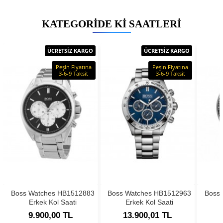
KATEGORIDE KI SAATLERI
ÜCRETSİZ KARGO
ÜCRETSİZ KARGO
Peşin Fiyatına
Peşin Fiyatına
3-6-9 Taksit
3-6-9 Taksit
Boss Watches HB1512883
Boss Watches HB1512963
Boss
Erkek Kol Saati
Erkek Kol Saati
9.900,00 TL
13.900,01 TL