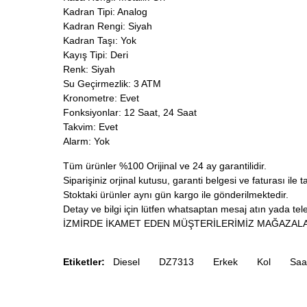
Kadran Tipi: Analog
Kadran Rengi: Siyah
Kadran Taşı: Yok
Kayış Tipi: Deri
Renk: Siyah
Su Geçirmezlik: 3 ATM
Kronometre: Evet
Fonksiyonlar: 12 Saat, 24 Saat
Takvim: Evet
Alarm: Yok
Tüm ürünler %100 Orijinal ve 24 ay garantilidir.
Siparişiniz orjinal kutusu, garanti belgesi ve faturası ile t
Stoktaki ürünler aynı gün kargo ile gönderilmektedir.
Detay ve bilgi için lütfen whatsaptan mesaj atın yada telef
İZMİRDE İKAMET EDEN MÜŞTERİLERİMİZ MAĞAZALA
Etiketler:
Diesel
DZ7313
Erkek
Kol
Saa