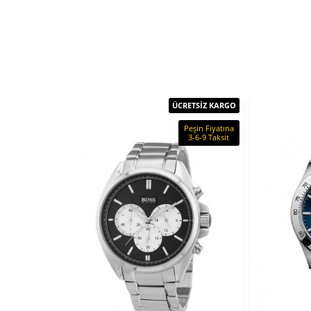
ÜCRETSİZ KARGO
Peşin Fiyatına
3-6-9 Taksit