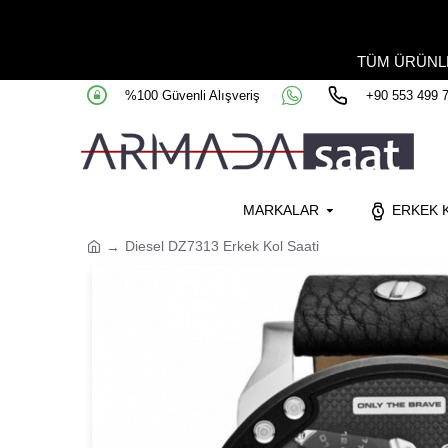
TÜM ÜRÜN
%100 Güvenli Alışveriş
+90 553 499 
MARKALAR
ERKEK K
Diesel DZ7313 Erkek Kol Saati