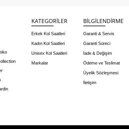
KATEGORILER
BILGILENDIRME
s
Erkek Kol Saatleri
Garanti & Servis
Kadın Kol Saatleri
Garanti Süreci
eiko
Unisex Kol Saatleri
İade & Değişim
llection
Markalar
Ödeme ve Teslimat
er
Üyelik Sözleşmesi
m
İletişim
ardin