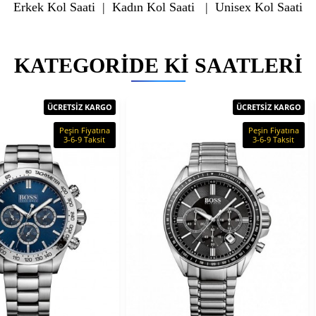
Erkek Kol Saati
|
Kadın Kol Saati
|
Unisex Kol Saati
KATEGORIDE KI SAATLERI
ÜCRETSİZ KARGO
ÜCRETSİZ KARGO
Peşin Fiyatına
Peşin Fiyatına
3-6-9 Taksit
3-6-9 Taksit