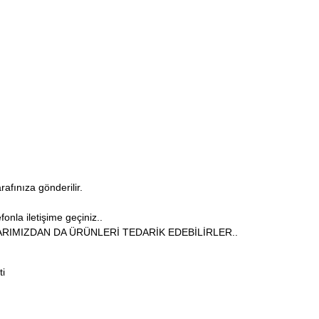
arafınıza gönderilir.
onla iletişime geçiniz..
RIMIZDAN DA ÜRÜNLERİ TEDARİK EDEBİLİRLER..
ti