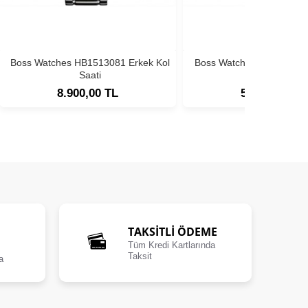
Boss Watches HB1513081 Erkek Kol
Boss Watches HB1513180
Saati
Saati
8.900,00 TL
5.900,00 TL
TAKSİTLİ ÖDEME
Tüm Kredi Kartlarında
Taksit
a