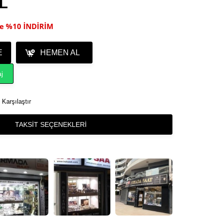
TL
ile %10 İNDİRİM
E
HEMEN AL
j
Karşılaştır
TAKSIT SEÇENEKLERI