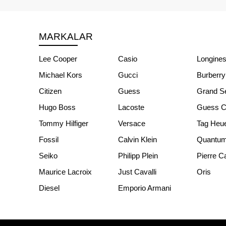
MARKALAR
Lee Cooper
Casio
Longine
Michael Kors
Gucci
Burberry
Citizen
Guess
Grand S
Hugo Boss
Lacoste
Guess Co
Tommy Hilfiger
Versace
Tag Heu
Fossil
Calvin Klein
Quantu
Seiko
Philipp Plein
Pierre C
Maurice Lacroix
Just Cavalli
Oris
Diesel
Emporio Armani