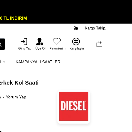
0 TL İNDİRİM
Kargo Takip.
Giriş Yap
Üye Ol
Favorilerim
Karşılaştır
I
KAMPANYALI SAATLER
rkek Kol Saati
m
-
Yorum Yap