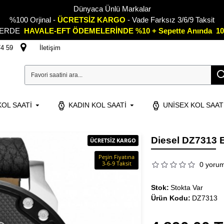
Dünyaca Ünlü Markalar
%100 Orjinal -
ÜCRETSİZ KARGO
- Vade Farksız 3/6/9 Taksit
LERDE
HAVALE-EFT ÖDEMELERİNDE %10 + Sepette
A
nında 10
74 59
İletişim
OL SAATI
KADIN KOL SAATI
UNISEX KOL SAAT
Diesel DZ7313 E
ÜCRETSİZ KARGO
Peşin Fiyatına
3-6-9 Taksit
0 yoru
Stok:
Stokta Var
Ürün Kodu:
DZ7313