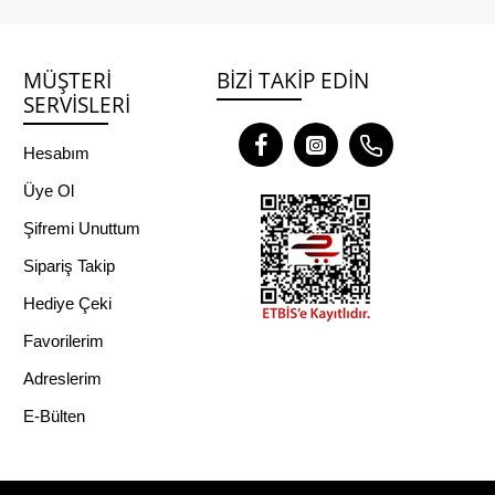
MÜŞTERI
BIZI TAKIP EDIN
SERVISLERI
Hesabım
Üye Ol
Şifremi Unuttum
Sipariş Takip
Hediye Çeki
Favorilerim
Adreslerim
E-Bülten