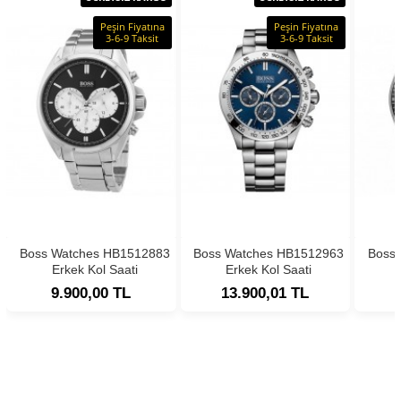
Peşin Fiyatına
Peşin Fiyatına
3-6-9 Taksit
3-6-9 Taksit
Boss Watches HB1512883
Boss Watches HB1512963
Boss
Erkek Kol Saati
Erkek Kol Saati
9.900,00 TL
13.900,01 TL