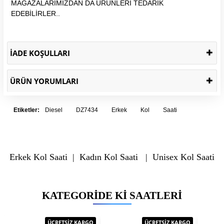
MAĞAZALARIMIZDAN DA ÜRÜNLERİ TEDARİK
EDEBİLİRLER..
İADE KOŞULLARI
ÜRÜN YORUMLARI
Etiketler:
Diesel
DZ7434
Erkek
Kol
Saati
Erkek Kol Saati
|
Kadın Kol Saati
|
Unisex Kol Saati
KATEGORIDE KI SAATLERI
ÜCRETSİZ KARGO
ÜCRETSİZ KARGO