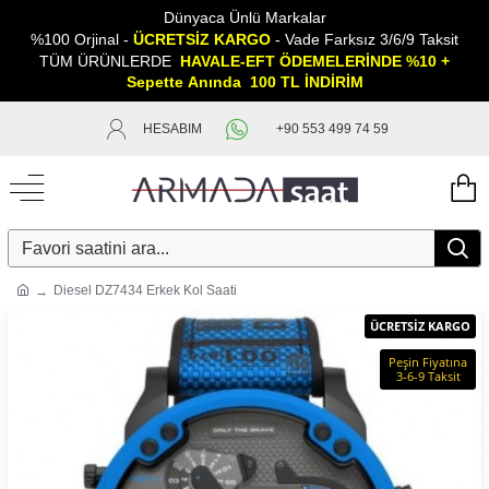
Dünyaca Ünlü Markalar
%100 Orjinal -
ÜCRETSİZ KARGO
- Vade Farksız 3/6/9 Taksit
TÜM ÜRÜNLERDE
HAVALE-EFT ÖDEMELERİNDE %10 +
Sepette
A
nında 100 TL İNDİRİM
HESABIM
+90 553 499 74 59
Diesel DZ7434 Erkek Kol Saati
ÜCRETSİZ KARGO
Peşin Fiyatına
3-6-9 Taksit